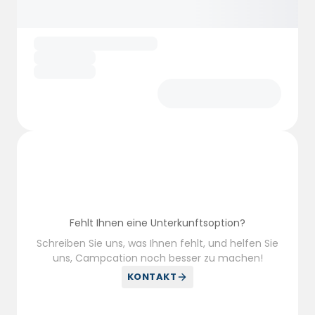
Entsorgungsstation und Wasser- und
Stromanschlüsse für Camper und
Wohnwagen.
Außerdem befindet sich in unmittelbarer
Nähe ein Lebensmittelgeschäft, sodass man
sich bequem mit dem Nötigsten versorgen
kann.
Fehlt Ihnen eine Unterkunftsoption?
Schreiben Sie uns, was Ihnen fehlt, und helfen Sie
uns, Campcation noch besser zu machen!
KONTAKT