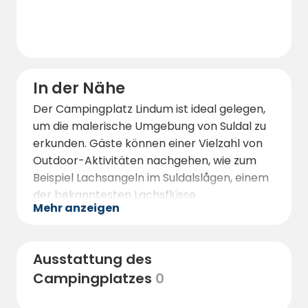
In der Nähe
Der Campingplatz Lindum ist ideal gelegen,
um die malerische Umgebung von Suldal zu
erkunden. Gäste können einer Vielzahl von
Outdoor-Aktivitäten nachgehen, wie zum
Beispiel Lachsangeln im Suldalslågen, einem
der bekanntesten Lachsflüsse
Mehr anzeigen
Westnorwegens.
Für Wanderbegeisterte bietet die Gegend
zahlreiche Wanderwege und Bergtouren mit
Ausstattung des
fantastischen Ausblicken auf den Fjord und
Campingplatzes
0
die Berge.