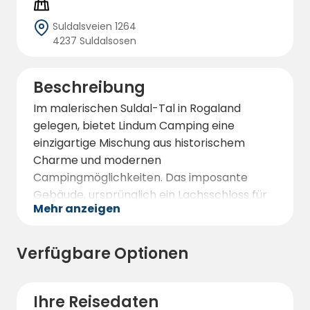
Suldalsveien 1264
4237 Suldalsosen
Beschreibung
Im malerischen Suldal-Tal in Rogaland
gelegen, bietet Lindum Camping eine
einzigartige Mischung aus historischem
Charme und modernen
Campingmöglichkeiten. Das imposante
Gebäude, ursprünglich ein Lachsschloss für
Mehr anzeigen
englische Fischer, blickt auf eine bewegte
Geschichte zurück, die von der Nutzung als
Sanatorium während der Weltkriege bis hin
Verfügbare Optionen
zu einer Rehabilitationsklinik reicht. Heute ist
es ein friedliches Resort, das
Campingbegeisterten während der
Ihre Reisedaten