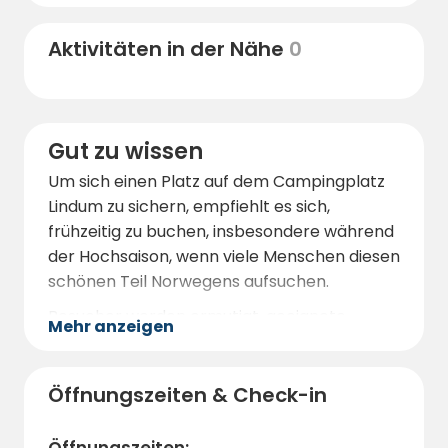
Die kurze Entfernung nach Suldal bietet
zudem hervorragende Möglichkeiten zum
Aktivitäten in der Nähe
0
Schwimmen und Angeln im Süß- und
Salzwasser.
Das nahegelegene Städtchen Suldal bietet
Restaurants und Geschäfte, die einen
Gut zu wissen
Einblick in die lokale Kultur und Gastronomie
Um sich einen Platz auf dem Campingplatz
ermöglichen. Wer sich für Kultur interessiert,
Lindum zu sichern, empfiehlt es sich,
kann in der Umgebung auch historische
frühzeitig zu buchen, insbesondere während
Stätten wie alte Bauernhöfe und
der Hochsaison, wenn viele Menschen diesen
Kulturdenkmäler besichtigen.
schönen Teil Norwegens aufsuchen.
Besucher werden ermutigt, geeignete
Mehr anzeigen
Ausrüstung zum Angeln und Wandern
mitzubringen, um die landschaftlich reizvolle
Landschaft und die vielfältigen
Öffnungszeiten & Check-in
Freizeitmöglichkeiten von Suldal voll
auszuschöpfen.
Öffnungszeiten: