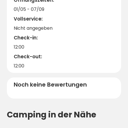
Bitte respektieren Sie auch die friedliche
01/05 - 07/09
Atmosphäre des Campingplatzes und die
Vollservice:
natürliche Umgebung, was dazu beiträgt, die
Nicht angegeben
einzigartigen Qualitäten des Gebiets für
zukünftige Besucher zu erhalten.
Check-in:
Willkommen auf dem Campingplatz Lindum!
12:00
Check-out:
12:00
Noch keine Bewertungen
Camping in der Nähe