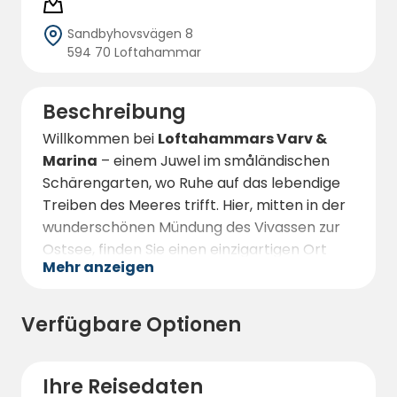
Sandbyhovsvägen 8
594 70 Loftahammar
Beschreibung
Willkommen bei
Loftahammars Varv &
Marina
– einem Juwel im småländischen
Schärengarten, wo Ruhe auf das lebendige
Treiben des Meeres trifft. Hier, mitten in der
wunderschönen Mündung des Vivassen zur
Ostsee, finden Sie einen einzigartigen Ort
Mehr anzeigen
sowohl zur Erholung als auch für Erlebnisse.
Die Anlage bietet eine begrenzte Anzahl
buchbarer Stellplätze für Wohnmobile, bei
Verfügbare Optionen
Bedarf jedoch auch zusätzliche Plätze. Dies
macht Loftahammar zu einem ruhigen und
sicheren Rückzugsort – ideal für alle, die die
Ihre Reisedaten