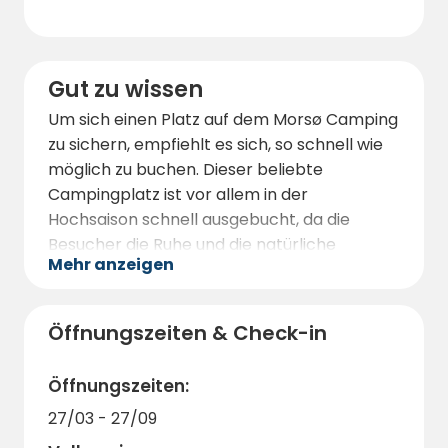
Panoramablick auf die umliegende
Landschaft bietet.
Gut zu wissen
Um sich einen Platz auf dem Morsø Camping
zu sichern, empfiehlt es sich, so schnell wie
möglich zu buchen. Dieser beliebte
Campingplatz ist vor allem in der
Hochsaison schnell ausgebucht, da die
Besucher die Ruhe und die natürliche
Mehr anzeigen
Schönheit der Gegend erleben möchten.
Auf dem Morsø Camping sind Haustiere
willkommen, so dass auch Ihre vierbeinigen
Öffnungszeiten & Check-in
Begleiter das Campingabenteuer
miterleben können. Außerdem bietet der
Öffnungszeiten:
Campingplatz eine Wi-Fi-Verbindung, so
27/03 - 27/09
dass Sie mit Ihren Lieben in Verbindung
bleiben und Ihre unvergesslichen Erlebnisse