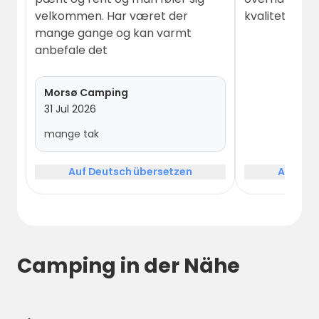
velkommen. Har været der
kvalitet 😔
mange gange og kan varmt
anbefale det
Morsø Camping
31 Jul 2026
mange tak
Auf Deutsch übersetzen
Auf Deu
Camping in der Nähe