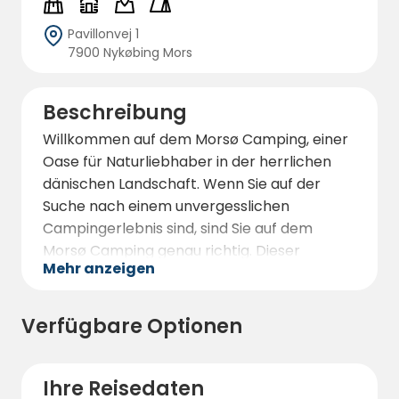
Pavillonvej 1
7900 Nykøbing Mors
Beschreibung
Willkommen auf dem Morsø Camping, einer
Oase für Naturliebhaber in der herrlichen
dänischen Landschaft. Wenn Sie auf der
Suche nach einem unvergesslichen
Campingerlebnis sind, sind Sie auf dem
Morsø Camping genau richtig. Dieser
Mehr anzeigen
malerische Campingplatz ist das perfekte
Ziel für Familien, Paare und Alleinreisende, die
sich mit der Natur verbinden und bleibende
Verfügbare Optionen
Erinnerungen schaffen wollen.
Tauchen Sie ein in die ruhige und friedliche
Ihre Reisedaten
Umgebung von Morsø Camping. Eingebettet