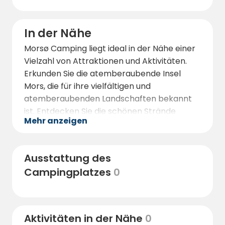
In der Nähe
Morsø Camping liegt ideal in der Nähe einer
Vielzahl von Attraktionen und Aktivitäten.
Erkunden Sie die atemberaubende Insel
Mors, die für ihre vielfältigen und
atemberaubenden Landschaften bekannt
ist. Entdecken Sie die schönen Strände
Mehr anzeigen
entlang der Küste, die zum Schwimmen,
Sonnenbaden und Strandspaziergang
einladen. Besuchen Sie den Jesperhus-
Ausstattung des
Blumenpark und -Zoo, wo Sie leuchtende
Campingplatzes
0
Blumen bewundern und eine Vielzahl von
Tieren beobachten können. Verpassen Sie
nicht die Gelegenheit, das berühmte
Hanklit-Kliff zu erkunden, eine herrliche
Aktivitäten in der Nähe
0
geologische Formation, die einen