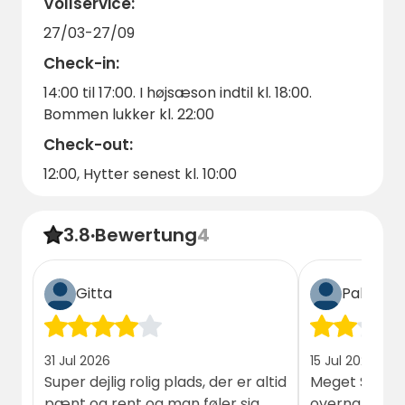
Vollservice:
teilen können. Bereiten Sie sich auf ein
27/03-27/09
unvergessliches Campingerlebnis auf dem
Check-in:
Morsø Camping vor und buchen Sie Ihren
Aufenthalt noch heute!
14:00 til 17:00. I højsæson indtil kl. 18:00.
Bommen lukker kl. 22:00
Check-out:
12:00, Hytter senest kl. 10:00
3.8
·
Bewertung
4
Gitta
Palle lau
31 Jul 2026
15 Jul 2026
Super dejlig rolig plads, der er altid
Meget Slidt h
pænt og rent og man føler sig
overnatning. F