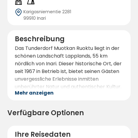
Karigasniementie 2281
99910 Inari
Beschreibung
Das Tunderdorf Muotkan Ruoktu liegt in der
schönen Landschaft Lapplands, 55 km
nördlich von Inari. Dieser historische Ort, der
seit 1967 in Betrieb ist, bietet seinen Gästen
unvergessliche Erlebnisse inmitten
unberührter Natur und authentischer Kultur.
Mehr anzeigen
Das Tunderdorf ist ein idealer Ort, um sich zu
erholen und die Ruhe der lappländischen
Wildnis zu genießen.
Verfügbare Optionen
Annosta bietet vielfältige
Unterkunftsoptionen, darunter gemütliche
Ihre Reisedaten
Hütten und Caravan-Stellplätze mit