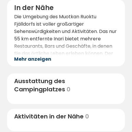
In der Nähe
Die Umgebung des Muotkan Ruoktu
Fjälldorfs ist voller großartiger
Sehenswürdigkeiten und Aktivitäten. Das nur
55 km entfernte Inari bietet mehrere
Restaurants, Bars und Geschäfte, in denen
Sie das örtliche Leben erleben können. Der
Mehr anzeigen
Inarisee, einer der größten Seen Finnlands,
ist ein hervorragender Ort zum Bootfahren
und Angeln.
Ausstattung des
In der Umgebung können Sie zudem das
Campingplatzes
0
Samenmuseum Siida besuchen, das einen
tiefgehenden Einblick in die samische Kultur
und die Geschichte der Region bietet.
Naturliebhaber sollten zur Insel Ukonkivi
Aktivitäten in der Nähe
0
aufbrechen, einem wichtigen heiligen Ort
der Samen, der zudem eine beeindruckende