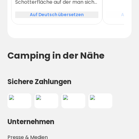
Schotterfläche auf der man sich
sein Plätzchen sucht. Sehr
Auf Deutsch übersetzen
Auf Deu
moderne und gute Sanitär-
Ausstattung (unisex). Tolle
Einrichtungen auf dem Gelände
(Kota, Grillhütte am Fluss,
Restaurant)
Camping in der Nähe
Sichere Zahlungen
Unternehmen
Presse & Medien