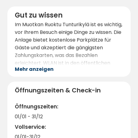
Landschaft bietet.
Gut zu wissen
Im Muotkan Ruoktu Tunturikylä ist es wichtig,
vor Ihrem Besuch einige Dinge zu wissen. Die
Anlage bietet kostenlose Parkplätze für
Gäste und akzeptiert die gängigsten
Zahlungskarten, was das Bezahlen
erleichtert. WLAN ist in den öffentlichen
Mehr anzeigen
Bereichen verfügbar, damit Sie bei Bedarf
mit der Außenwelt in Verbindung bleiben
können.
Öffnungszeiten & Check-in
Wir empfehlen, Aktivitäten im Voraus zu
reservieren, um sich Ihren Platz bei den
Öffnungszeiten:
beliebtesten Touren und Abenteuern zu
01/01 - 31/12
sichern. Das ortskundige Personal ist stets
Vollservice:
bereit zu helfen und Tipps zu geben, damit
Ihr Aufenthalt so angenehm und
01/01-31/12