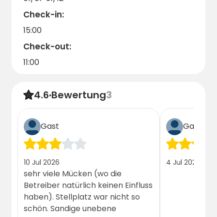
unvergesslich wie möglich wird.
Check-in:
Willkommen im Muotkan Ruoktu Tunturikylä
15:00
– ein einzigartiger Ort inmitten der Natur
Check-out:
Lapplands!
11:00
4.6
·
Bewertung
3
Gast
Gast
10 Jul 2026
4 Jul 2026
sehr viele Mücken (wo die
Betreiber natürlich keinen Einfluss
haben). Stellplatz war nicht so
schön. Sandige unebene