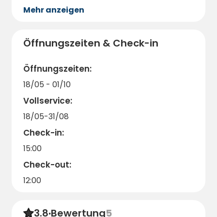
Mehr anzeigen
+46 72 247 64 97
myckelgensjo.lanthandel@gmail.com
Öffnungszeiten & Check-in
Herzlich willkommen auf dem Campingplatz
Myckelgensjö!
Öffnungszeiten:
18/05 - 01/10
Vollservice:
18/05-31/08
Check-in:
15:00
Check-out:
12:00
3.8
·
Bewertung
5