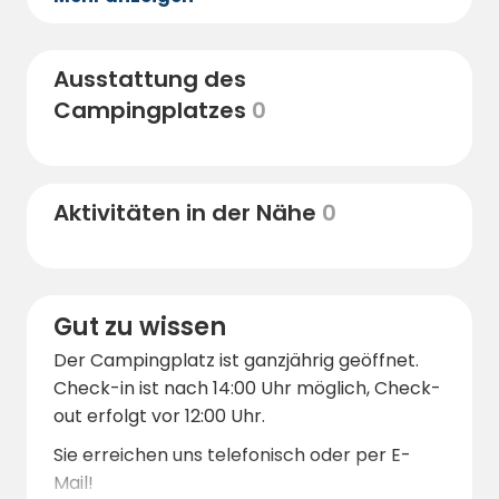
während seines Aufenthaltes wünschen
könnte.
Myckelgensjö wiederum ist ein kleines Dorf in
Ausstattung des
der Kirchengemeinde Anundsjö in der
Campingplatzes
0
Gemeinde Örnsköldsvik. Hier gibt es eine
schöne Natur und ein großartiges
Kulturerbe, das Sie während Ihres
Aufenthaltes besuchen können. Einige
Aktivitäten in der Nähe
0
Empfehlungen sind Gammelgården,
Långnäset, Östalbodarna sowie die
hervorragenden Fischgewässer.
Gut zu wissen
Der Campingplatz ist ganzjährig geöffnet.
Check-in ist nach 14:00 Uhr möglich, Check-
out erfolgt vor 12:00 Uhr.
Sie erreichen uns telefonisch oder per E-
Mail!