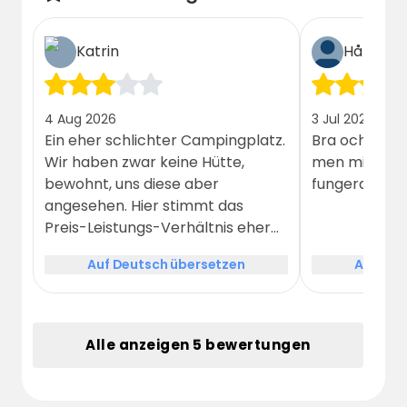
Katrin
Håkan
4 Aug 2026
3 Jul 2026
Ein eher schlichter Campingplatz.
Bra och fin pla
Wir haben zwar keine Hütte,
men minus att 
bewohnt, uns diese aber
fungera
angesehen. Hier stimmt das
Preis-Leistungs-Verhältnis eher
nicht. Die Stellplätze selbst sind in
Auf Deutsch übersetzen
Auf Deu
Ordnung und auch die
Sanitäranlagen sind gut und
benutzbar. Am besten hat uns
gefallen, dass die Grillhütte gut
Alle anzeigen 5 bewertungen
mit Holz bestückt und sauber war.