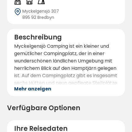
Myckelgensjö 307
895 92 Bredbyn
Beschreibung
Myckelgensjö Camping ist ein kleiner und
gemütlicher Campingplatz, der in einer
wunderschönen ländlichen Umgebung mit
herrlichem Blick auf den Hamptjärn gelegen
ist. Auf dem Campingplatz gibt es insgesamt
sechs Hütten und neun gepflegte Stellplätze
Mehr anzeigen
mit Strom für Wohnmobile, Wohnwagen und
Zelte.
Verfügbare Optionen
Angrenzend an den Campingplatz befindet
sich ein gepflegtes Servicehaus mit
Duschen, Toiletten, Küche, Waschmaschine
Ihre Reisedaten
und Gefriertruhe. Auf dem Campingplatz