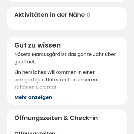
einer magischen Natur auf Näsets
Sie in der näheren Umgebung auch
Marcusgård!
Hundeschlittenfahrten unternehmen.
Aktivitäten in der Nähe
0
Fliegen Sie über den Schnee mit Hilfe des
vielleicht ältesten Transportmittels der
Welt. Sie haben sogar die Möglichkeit, Ihr
eigenes Gespann zu fahren! Darüber hinaus
Gut zu wissen
können Sie in der unmittelbaren Umgebung
Näsets Marcusgård ist das ganze Jahr über
die Mitternachtssonne erleben,
geöffnet.
Mountainbikes mieten und Langlaufskier
Ein herzliches Willkommen in einer
ausleihen.
einzigartigen Unterkunft in unserem
schönen Dalarna!
Mehr anzeigen
Öffnungszeiten & Check-in
Öffnungszeiten: