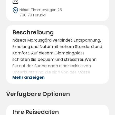
Näset Timmervägen 28
790 70 Furudal
Beschreibung
Näsets Marcusgård verbindet Entspannung,
Erholung und Natur mit hohem Standard und
Komfort. Auf diesem Glampingplatz
schlafen Sie bequem und stressfrei. Wenn
Sie auf der Suche nach einer exklusiven
Unterkunft sind, die sich von der Masse
Mehr anzeigen
abhebt, sind Sie hier genau richtig! Hier
finden Sie eine Unterkunft, die mit Blick auf
Natur und Design gebaut wurde. Die
Verfügbare Optionen
Bestseller von Näsets Marcusgård heißen
Supermåne und Oddisöga. Das sind zwei
phantasievolle und gut gestaltete
Ihre Reisedaten