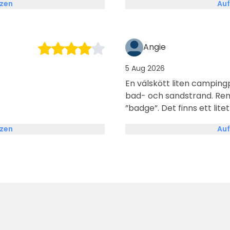
tzen
Auf
g som var där med mina
med
ka till. ❤️
Angie
5 Aug 2026
En välskött liten campingp
bad- och sandstrand. Rena
”badge”. Det finns ett lit
torktumlare. Främst fast
tzen
Auf
väg, men vi hade valt en pla
märkte knappt av bullret 
Rekommenderas