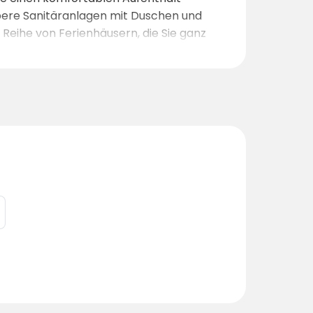
bere Sanitäranlagen mit Duschen und
 Reihe von Ferienhäusern, die Sie ganz
bergs Camping liegt in der Nähe einer
r genießen können. Wer gerne angelt,