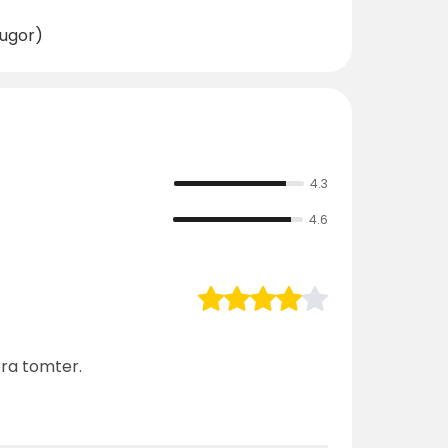
tugor)
4.3
4.6
ra tomter.