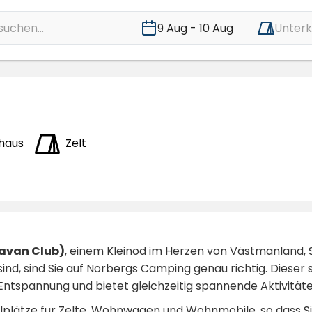
suchen...
9 Aug - 10 Aug
Unterk
haus
Zelt
avan Club)
, einem Kleinod im Herzen von Västmanland,
nd, sind Sie auf Norbergs Camping genau richtig. Diese
 Entspannung und bietet gleichzeitig spannende Aktivität
lplätze für Zelte, Wohnwagen und Wohnmobile, so dass S