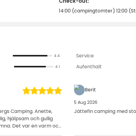
Check-out:
14:00 (campingtomter) 12:00 (S
Service
4.4
Aufenthalt
4.1
Berit
5 Aug 2026
rbergs Camping. Anette,
Jättefin camping med sto
ig, hjälpsam och gullig
varm och
skor hälsade på varandra