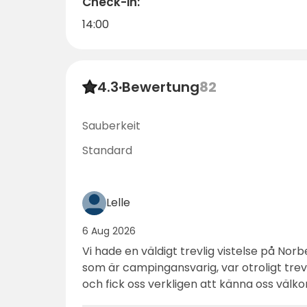
Check-in:
14:00
4.3
·
Bewertung
82
Sauberkeit
Standard
Lelle
6 Aug 2026
Vi hade en väldigt trevlig vistelse på No
som är campingansvarig, var otroligt trevl
och fick oss verkligen att känna oss välkomna. Det var en 
familjär stämning på campingen – männi