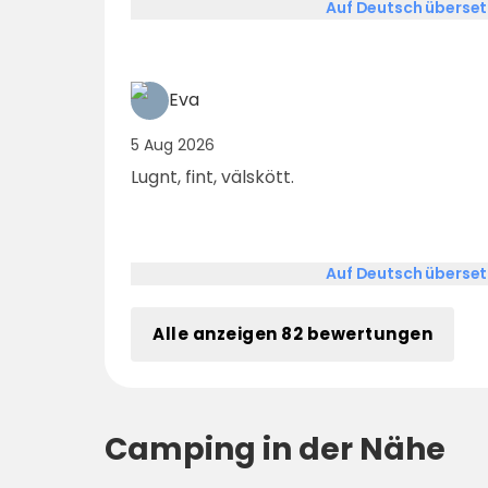
Auf Deutsch überse
och det kändes lugnt och tryggt. För mi
barn betydde just den tryggheten mycket. En mysig camping 
härlig atmosfär som vi gärna kommer tillba
Eva
5 Aug 2026
Lugnt, fint, välskött.
Auf Deutsch überse
Alle anzeigen 82 bewertungen
Camping in der Nähe