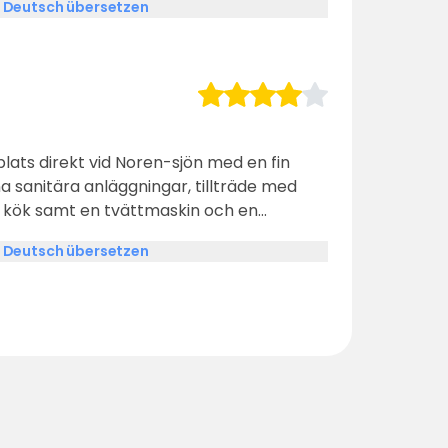
 Deutsch übersetzen
lats direkt vid Noren-sjön med en fin
 sanitära anläggningar, tillträde med
et kök samt en tvättmaskin och en
boende campare. Campingen ligger vid en
 Deutsch übersetzen
ts lite längre bort (t.ex. 15, 17, 19) och
från de förbipasserande bilarna.