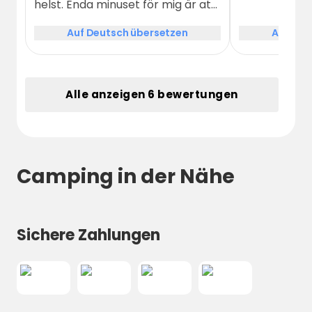
helst. Enda minuset för mig är att
det var toalettbås, jag föredrar
Auf Deutsch übersetzen
Auf Deu
vanliga toaletter. Kommer
återkomma hit i framtiden!
Alle anzeigen 6 bewertungen
Camping in der Nähe
Sichere Zahlungen