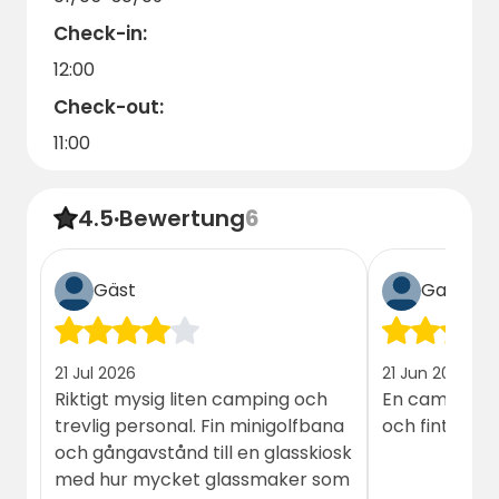
Check-in:
12:00
Check-out:
11:00
4.5
·
Bewertung
6
Gäst
Gast
21 Jul 2026
21 Jun 2026
Riktigt mysig liten camping och
En camping vi 
trevlig personal. Fin minigolfbana
och fint både
och gångavstånd till en glasskiosk
med hur mycket glassmaker som