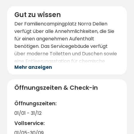
Gut zu wissen
Der Familiencampingplatz Norra Dellen
verfügt über alle Annehmlichkeiten, die Sie
für einen angenehmen Aufenthalt
benötigen. Das Servicegebäude verfügt
über moderne Toiletten und Duschen sowie
eine Entleerungsstation für chemische
Mehr anzeigen
Toiletten für Wohnmobile.
Im geräumigen Speisesaal können Sie Ihre
Mahlzeiten mit Familie und Freunden
Öffnungszeiten & Check-in
genießen, während das große Fenster einen
tollen Blick auf den See bietet. Bei schönem
Öffnungszeiten:
Wetter können Sie Ihre Mahlzeit auch
01/01 - 31/12
draußen an den vorhandenen Tischen
Vollservice:
genießen.
01/05-30/09