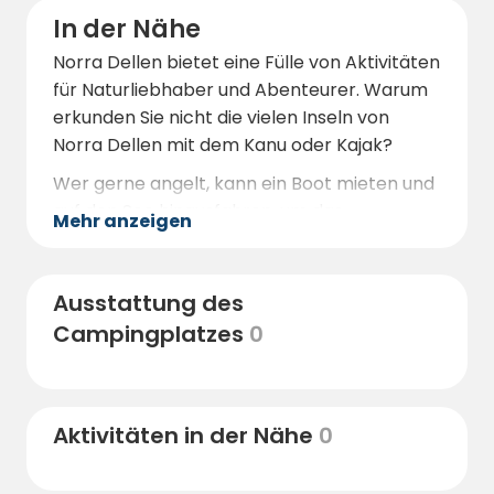
In der Nähe
Norra Dellen bietet eine Fülle von Aktivitäten
für Naturliebhaber und Abenteurer. Warum
erkunden Sie nicht die vielen Inseln von
Norra Dellen mit dem Kanu oder Kajak?
Wer gerne angelt, kann ein Boot mieten und
auf den See hinausfahren, um das
Mehr anzeigen
Abendessen zu fangen. Und nach einem Tag
voller Aktivitäten können Sie sich in der
Sauna mit Blick auf den See entspannen.
Ausstattung des
Campingplatzes
0
Aktivitäten in der Nähe
0