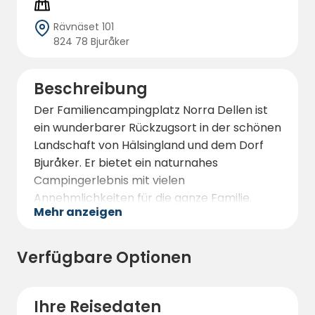
Rävnäset 101
824 78 Bjuråker
Beschreibung
Der Familiencampingplatz Norra Dellen ist
ein wunderbarer Rückzugsort in der schönen
Landschaft von Hälsingland und dem Dorf
Bjuråker. Er bietet ein naturnahes
Campingerlebnis mit vielen
Annehmlichkeiten für die ganze Familie.
Mehr anzeigen
An der Rezeption finden Sie auch einen Kiosk,
in dem Sie alles von Eis und
Verfügbare Optionen
Erfrischungsgetränken bis zu frischem
Gebäck und Mahlzeiten kaufen können. Die
Abenteuer-Minigolfanlage ist bei Kindern
Ihre Reisedaten
und Erwachsenen gleichermaßen beliebt,