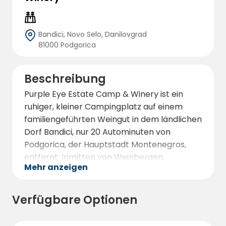
Bandici, Novo Selo, Danilovgrad
81000 Podgorica
Beschreibung
Purple Eye Estate Camp & Winery ist ein
ruhiger, kleiner Campingplatz auf einem
familiengeführten Weingut in dem ländlichen
Dorf Bandici, nur 20 Autominuten von
Podgorica, der Hauptstadt Montenegros,
entfernt. Inmitten von Weinbergen,
Mehr anzeigen
Obstbäumen und hügeliger Landschaft
bietet dieser intime Campingplatz eine
seltene Kombination aus authentischem
Verfügbare Optionen
Landleben, Weinkultur und Outdoor-
Abenteuer.