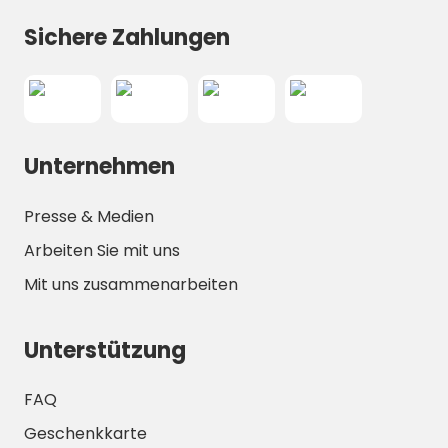
Besuch der Högsäter-Kirche mit ihrer
eleganten Außen- und Innenarchitektur. Die
Sichere Zahlungen
Kirche wurde wahrscheinlich im
Spätmittelalter erbaut und ist heute ein
symbolträchtiges Gebäude für die Stadt.
Durch die Stadt fließt auch der schöne Fluss
Valbo.
Unternehmen
Der nächste Lebensmittelladen (Coop
Konsum) befindet sich ebenfalls in Högsäter.
Presse & Medien
Etwa 16 km vom Campingplatz entfernt liegt
Arbeiten Sie mit uns
Färgelanda, eine etwas größere Stadt als
Mit uns zusammenarbeiten
Högsäter. Hier befindet sich Ödeborgs
Fornsal, ein Museum mit über 6000
dalsländischen Gegenständen aus der
Unterstützung
vorindustriellen Zeit. In Färgelanda gibt es
auch Borråsbergets Fornborg, die Kirche
FAQ
von Färgelanda und andere interessante
Geschenkkarte
Dinge zu erkunden, denn es gibt in alle