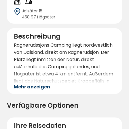
Jolsäter 15
458 97 Högsäter
Beschreibung
Ragnerudssjöns Camping liegt nordwestlich
von Dalsland, direkt am Ragnerudsjön. Der
Platz liegt inmitten der Natur, direkt
außerhalb des Campinggeländes, und
Högsäter ist etwa 4 km entfernt. Außerdem
liegt das Naturschutzgebiet Kroppefjälls in
Mehr anzeigen
der Nähe. Kurzum, wir haben alles!
Auf Ragnerudssjöns Camping finden Sie
Verfügbare Optionen
Campingplätze, Zeltplätze und Ferienhäuser.
Alle Stellplätze haben Aussicht auf den
wunderschönen Ragnerudsjön, wir haben
Ihre Reisedaten
Stellplätze mit und ohne EL, die Stellplätze