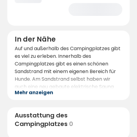
In der Nähe
Auf und außerhalb des Campingplatzes gibt
es viel zu erleben. Innerhalb des
Campingplatzes gibt es einen schönen
Sandstrand mit einem eigenen Bereich für
Hunde. Am Sandstrand selbst haben wir
auch eine neu gebaute elektrische Sauna
Mehr anzeigen
aus dem Jahr 2020 mit Blick auf den
schönen See. Die Sauna bietet Platz für bis
zu 8 Personen. Außerdem gibt es 2
Ausstattung des
Grillplätze am Strand. Wenn Sie ein kleines
Campingplatzes
0
Abenteuer auf dem Wasser erleben
möchten, können Sie bei uns Ruderboot,