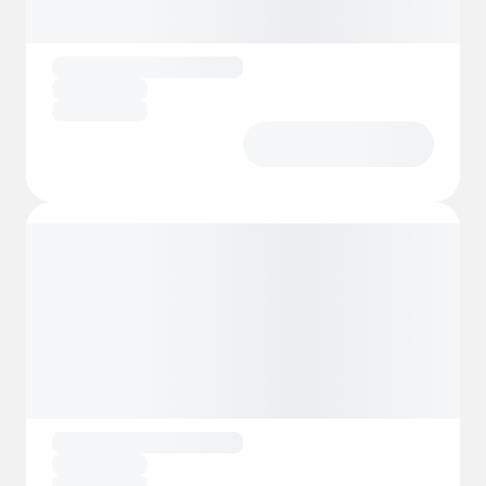
Vor Ort finden Sie eine Rezeption und eine
Grillbar, wo Sie warme und kalte Speisen,
Kaffee und Eis kaufen können. Außerdem
gibt es einen Angelshop mit allem, was Sie
für einen erfolgreichen Angelausflug
brauchen, und einen Reinigungsbereich, in
dem Sie Ihren Fang bequem zubereiten
können.
Für Familien mit Kindern gibt es einen
Kinderteich, an dem sich auch die Kleinsten
im Angeln versuchen können. Außerdem
gibt es einen Spielplatz und schöne
Wanderwege in der Umgebung, die zum
Entspannen in der Natur einladen.