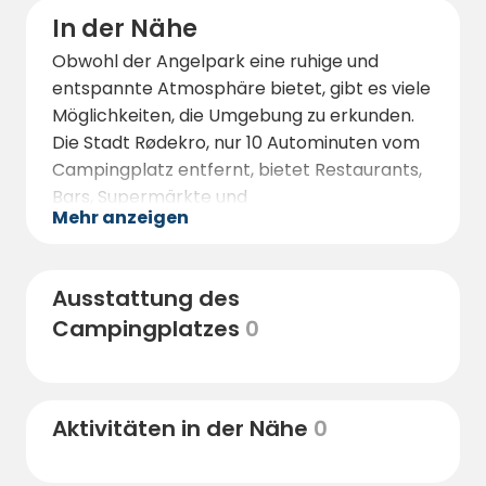
In der Nähe
Obwohl der Angelpark eine ruhige und
entspannte Atmosphäre bietet, gibt es viele
Möglichkeiten, die Umgebung zu erkunden.
Die Stadt Rødekro, nur 10 Autominuten vom
Campingplatz entfernt, bietet Restaurants,
Bars, Supermärkte und
Mehr anzeigen
Einkaufsmöglichkeiten.
Für Abenteuerlustige gibt es schöne
Wander- und Fahrradrouten in der
Ausstattung des
Umgebung. Wenn Sie einen Tag am Strand
Campingplatzes
0
verbringen möchten, gibt es schöne
Strände an der jütländischen Küste, die etwa
30 Autominuten vom Park entfernt sind.
Aktivitäten in der Nähe
0
Besuchen Sie auch die historische Stadt
Aabenraa, wo Sie einen charmanten Hafen,