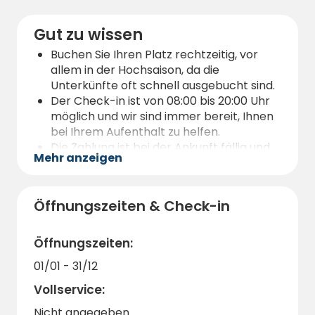
kulturelle Attraktionen und gemütliche
Cafés erleben können.
Gut zu wissen
Buchen Sie Ihren Platz rechtzeitig, vor
allem in der Hochsaison, da die
Unterkünfte oft schnell ausgebucht sind.
Der Check-in ist von 08:00 bis 20:00 Uhr
möglich und wir sind immer bereit, Ihnen
bei Ihrem Aufenthalt zu helfen.
Die Zahlung ist bei der Ankunft fällig und
Mehr anzeigen
wir bieten flexible
Buchungsmöglichkeiten.
Hunde sind willkommen, müssen aber
Öffnungszeiten & Check-in
stets an der Leine geführt werden.
Wir verfügen über moderne
Einrichtungen wie eine
Öffnungszeiten:
Fischreinigungsstation, Toiletten und
01/01 - 31/12
Duschen sowie eine Grillbar, die leichte
Mahlzeiten serviert.
Vollservice:
Sie können mit Ihrem Auto direkt an den
Nicht angegeben