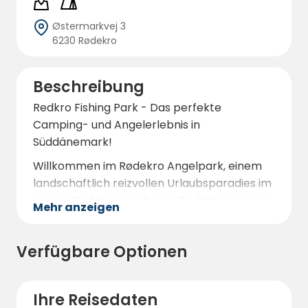
Østermarkvej 3
6230 Rødekro
Beschreibung
Redkro Fishing Park - Das perfekte
Camping- und Angelerlebnis in
Süddänemark!
Willkommen im Rødekro Angelpark, einem
landschaftlich reizvollen Urlaubsparadies im
Herzen Süddänemarks, wo Sie Entspannung,
Mehr anzeigen
Naturerlebnisse und einzigartige
Angelabenteuer miteinander verbinden
Verfügbare Optionen
können. Der Angelpark erstreckt sich über
60 Hektar, umgeben von üppigen Wäldern
und ruhigen Seen, die den perfekten
Ihre Reisedaten
Rahmen für einen erholsamen Urlaub bilden.