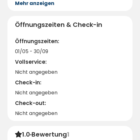
Mehr anzeigen
mitzubringen. Vergessen Sie auch nicht, Ihre
Kamera aufzuladen, um all die schönen
Momente während Ihres Aufenthalts
Öffnungszeiten & Check-in
festzuhalten.
Willkommen beim Skåne-Småland-
Öffnungszeiten:
Eisenbahnverein - Ihr Ziel für eine Reise in die
01/05 - 30/09
Vergangenheit!
Vollservice:
Nicht angegeben
Check-in:
Nicht angegeben
Check-out:
Nicht angegeben
1.0
·
Bewertung
1