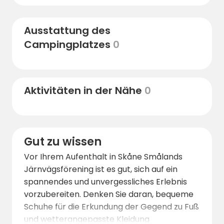
örtlichen Restaurants und Cafés, um
köstliche Speisen zu probieren und einen
Ausstattung des
leckeren Kaffee zu genießen. Für
Campingplatzes
0
Naturliebhaber gibt es in der Nähe schöne
Wanderwege und Badestellen, an denen Sie
sich entspannen und die umliegende Natur
genießen können. Nutzen Sie die
Aktivitäten in der Nähe
0
Gelegenheit, die lokalen Märkte und
Geschäfte zu besuchen, um das echte
småländische Volksleben zu erleben.
Gut zu wissen
Vor Ihrem Aufenthalt in Skåne Smålands
Järnvägsförening ist es gut, sich auf ein
spannendes und unvergessliches Erlebnis
vorzubereiten. Denken Sie daran, bequeme
Schuhe für die Erkundung der Gegend zu Fuß
und wetterangepasste Kleidung