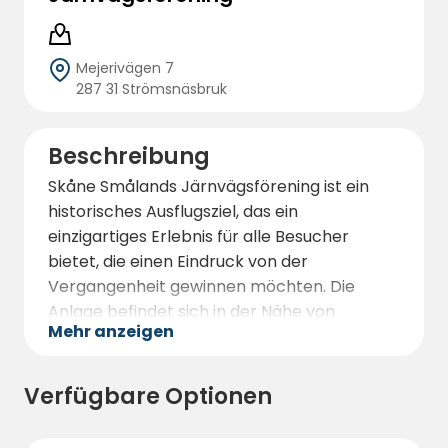
Mejerivägen 7
287 31 Strömsnäsbruk
Beschreibung
Skåne Smålands Järnvägsförening ist ein
historisches Ausflugsziel, das ein
einzigartiges Erlebnis für alle Besucher
bietet, die einen Eindruck von der
Vergangenheit gewinnen möchten. Die
Anlage befindet sich in der Nähe von
Mehr anzeigen
Strömsnäsbruk in Småland und bietet eine
Vielzahl von Einrichtungen für einen
unvergesslichen Aufenthalt. Hier können Sie
Verfügbare Optionen
authentische Züge aus der Vergangenheit,
schöne Lokschuppen und spannende