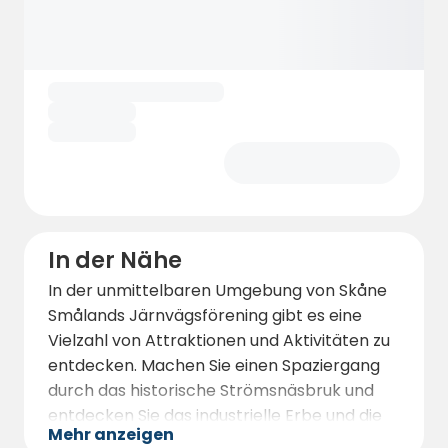
In der Nähe
In der unmittelbaren Umgebung von Skåne
Smålands Järnvägsförening gibt es eine
Vielzahl von Attraktionen und Aktivitäten zu
entdecken. Machen Sie einen Spaziergang
durch das historische Strömsnäsbruk und
entdecken Sie das industrielle Erbe und die
Mehr anzeigen
charmante Atmosphäre. Besuchen Sie die