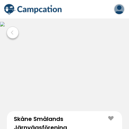
Skåne Smålands
Järnvägsförening