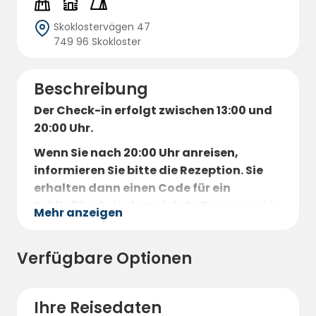
Skoklostervägen 47
749 96 Skokloster
Beschreibung
Der Check-in erfolgt zwischen 13:00 und
20:00 Uhr.
Wenn Sie nach 20:00 Uhr anreisen,
informieren Sie bitte die Rezeption. Sie
erhalten dann einen Code für ein
Schließfach, in dem sich Ihr Zugangschip
Mehr anzeigen
für die Schranke und das Servicehaus
befindet.
Verfügbare Optionen
Wunderschön gelegen in einer
kulturhistorisch geprägten Umgebung auf
der Halbinsel Skohalvön, zwischen
Ihre Reisedaten