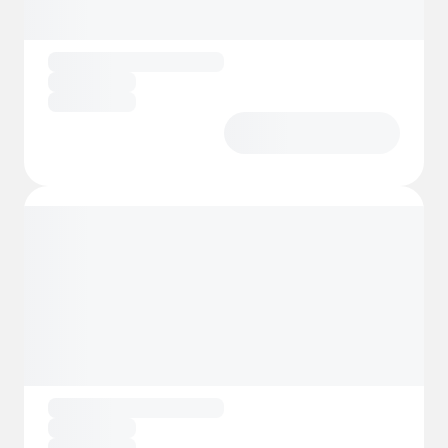
modernen Einrichtungen, die Sie für einen
angenehmen Aufenthalt benötigen.
Die Rezeption ist im Juli von Montag bis
Sonntag von 09:00 bis 20:00 Uhr besetzt.
Es besteht außerdem die Möglichkeit,
Brötchen sowie Frühstückspakete mit
Kaffee und Tee zu bestellen.