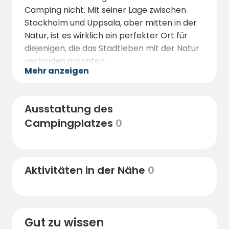
Camping nicht. Mit seiner Lage zwischen
Stockholm und Uppsala, aber mitten in der
Natur, ist es wirklich ein perfekter Ort für
diejenigen, die das Stadtleben mit der Natur
verbinden möchten.
Mehr anzeigen
Das Restaurant Sjökrogen, das sich in der
Mitte des Campingplatzes befindet und über
eine wunderschöne Terrasse verfügt, bietet
Ausstattung des
Ihnen einen Blick auf das Wasser und die
Campingplatzes
0
Möglichkeit, den wunderschönen
Sonnenuntergang über dem See Mälaren
und dem Schloss Sjöö zu erleben. Das
Restaurant hat volle Rechte und köstliches
Aktivitäten in der Nähe
0
Essen - verpassen Sie es nicht! Im Sommer
gibt es auch Allsång und Live-Musik von
unserer Bühne.
Gut zu wissen
Der Strand ist ein flacher Sandstrand und