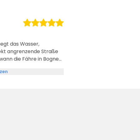
iegt das Wasser,
irekt angrenzende Straße
 wann die Fähre in Bognes
tzen
wird schnell eng. Super