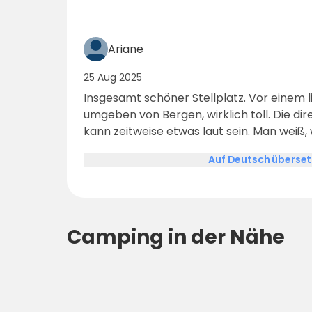
Ariane
25 Aug 2025
Insgesamt schöner Stellplatz. Vor einem l
umgeben von Bergen, wirklich toll. Die d
kann zeitweise etwas laut sein. Man weiß,
anlegte. Sanitäranlagen sind sehr sauber und nett gestaltet. Leider
Auf Deutsch überse
nur 2WC & 2Duschen pro Geschlecht. Das 
ausgestattete und schöne Küche.
Camping in der Nähe