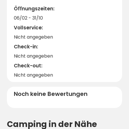
Für zusätzlichen Komfort können Sie vor Ort
Öffnungszeiten:
köstliche Mahlzeiten genießen oder ganz
06/02 - 31/10
einfach die Dinge des täglichen Bedarfs
Vollservice:
einkaufen. Vor allem in der Hochsaison
empfiehlt sich eine frühzeitige Buchung, um
Nicht angegeben
sich einen Platz in diesem beliebten
Check-in:
Campingparadies am Meer in Sizilien zu
Nicht angegeben
sichern.
Check-out:
Nicht angegeben
Noch keine Bewertungen
Camping in der Nähe