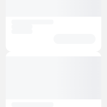
Kinder sorgen für einen aufregenden Tag.
Und wenn Sie das Meer lieben, können Sie in
den kristallklaren Gewässern in der Nähe
schnorcheln und schwimmen.
Im Sporting Club Village & Camping ist alles
darauf ausgerichtet, Ihnen einen
unterhaltsamen, aktiven und komfortablen
Urlaub unter der sizilianischen Sonne zu
ermöglichen.