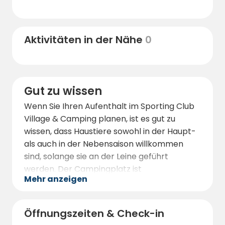
lebhaften lokalen Märkten. Gemütliche
Cafés, Fischrestaurants und Boutiquen sind
nur eine kurze Autofahrt entfernt.
Naturliebhaber können die nahe gelegenen
Aktivitäten in der Nähe
0
Naturschutzgebiete und Wanderwege
erkunden, während Kulturinteressierte die
historischen Stätten der Region erkunden
können.
Gut zu wissen
Dank der strategischen Lage des
Wenn Sie Ihren Aufenthalt im Sporting Club
Campingplatzes ist das Beste des
Village & Camping planen, ist es gut zu
westlichen Siziliens leicht zu erreichen.
wissen, dass Haustiere sowohl in der Haupt-
als auch in der Nebensaison willkommen
sind, solange sie an der Leine geführt
werden. Der Campingplatz ist
Mehr anzeigen
familienfreundlich, sicher und besonders für
Kinder geeignet, denn es gibt eigene
Spielbereiche und eine organisierte
Öffnungszeiten & Check-in
Animation.