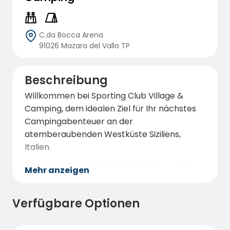
C.da Bocca Arena
91026 Mazara del Vallo TP
Beschreibung
Willkommen bei Sporting Club Village &
Camping, dem idealen Ziel für Ihr nächstes
Campingabenteuer an der
atemberaubenden Westküste Siziliens,
Italien.
Eingebettet in Mazara del Vallo, nur wenige
Mehr anzeigen
Schritte von einigen der schönsten
Sandstrände Italiens entfernt, bietet dieser
Verfügbare Optionen
lebhafte Campingplatz eine perfekte
Mischung aus Entspannung und Spaß für
Familien, Paare und Alleinreisende