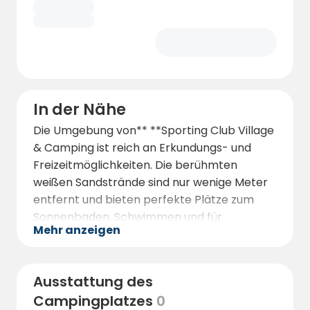
In der Nähe
Die Umgebung von** **Sporting Club Village
& Camping ist reich an Erkundungs- und
Freizeitmöglichkeiten. Die berühmten
weißen Sandstrände sind nur wenige Meter
entfernt und bieten perfekte Plätze zum
Sonnenbaden, Schwimmen und für
Mehr anzeigen
Strandspiele.
Mazara del Vallo selbst bezaubert seine
Besucher mit einem farbenfrohen
Ausstattung des
Fischerhafen, einer historischen Altstadt und
Campingplatzes
0