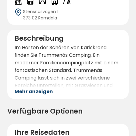
Stensnäsvägen 1
373 02 Ramdala
Beschreibung
Im Herzen der Schären von Karlskrona
finden Sie Trummenäs Camping. Ein
moderner Familiencampingplatz mit einem
fantastischen Standard. Trummenäs
Camping lässt sich in zwei verschiedene
Bereiche unterteilen, mit Graswiesen und
Mehr anzeigen
Laubbäumen auf der einen Seite und dem
Meer mit Badesteg auf der anderen Seite.
130 Stellplätze stehen zur Verfügung, die alle
Verfügbare Optionen
mit Strommasten und sicheren FI-Schaltern
für maximale Sicherheit ausgestattet sind.
Ihre Reisedaten
Trummenäs Camping arbeitet auch mit