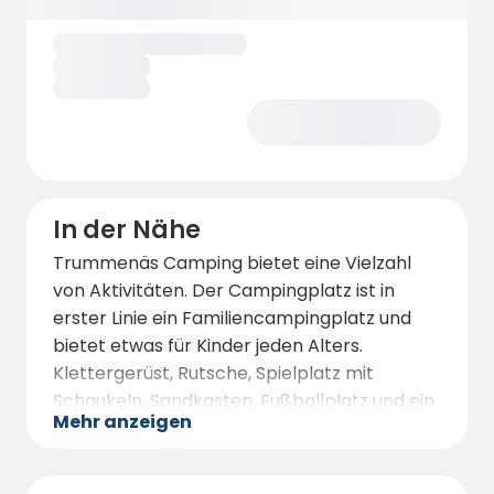
In der Nähe
Trummenäs Camping bietet eine Vielzahl
von Aktivitäten. Der Campingplatz ist in
erster Linie ein Familiencampingplatz und
bietet etwas für Kinder jeden Alters.
Klettergerüst, Rutsche, Spielplatz mit
Schaukeln, Sandkasten, Fußballplatz und ein
Mehr anzeigen
gepflegter Bouleplatz. Im Sommer und in der
Hochsaison gibt es auch andere lustige
Aktivitäten wie eine Hüpfburg. Trummenäs