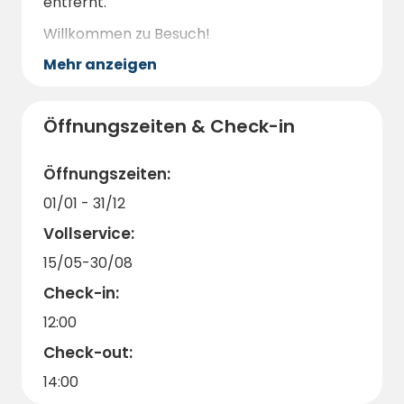
jeden Fall einen Besuch wert. Die Stadt ist
entfernt.
berühmt für ihre historischen Gebäude und
Willkommen zu Besuch!
Festungen, die ein interessantes Ausflugsziel
Mehr anzeigen
für die ganze Familie sind.
Öffnungszeiten & Check-in
Öffnungszeiten:
01/01 - 31/12
Vollservice:
15/05-30/08
Check-in:
12:00
Check-out:
14:00