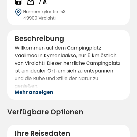
Hämeenkyläntie 153
49900 Virolahti
Beschreibung
Willkommen auf dem Campingplatz
Vaalimaa in Kymenlaakso, nur 5 km östlich
von Virolahti. Dieser herrliche Campingplatz
ist ein idealer Ort, um sich zu entspannen
und die Ruhe und Stille der Natur zu
genießen.
Mehr anzeigen
Unser Campingplatz liegt an der Küste des
Finnischen Meerbusens und verfügt über
Verfügbare Optionen
einen 200 Meter langen, schönen, flachen
Sandstrand, der auch für Kinder ein idealer
Badeplatz ist.
Ihre Reisedaten