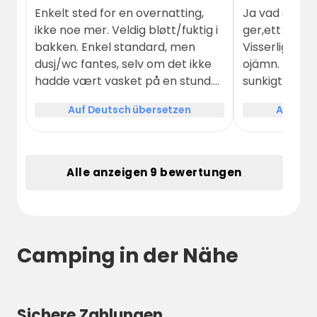
Enkelt sted for en overnatting,
Ja vad ska ma
ikke noe mer. Veldig bløtt/fuktig i
ger,ett shabb
bakken. Enkel standard, men
Visserligen k
dusj/wc fantes, selv om det ikke
ojämn. Bilvra
hadde vært vasket på en stund.
sunkigt servic
Ellers ingen fasiliteter.
inkl bryggor 
Auf Deutsch übersetzen
Auf Deu
känsla av för
man betalar 
glad eftersom
leka på.
Alle anzeigen 9 bewertungen
Camping in der Nähe
Sichere Zahlungen