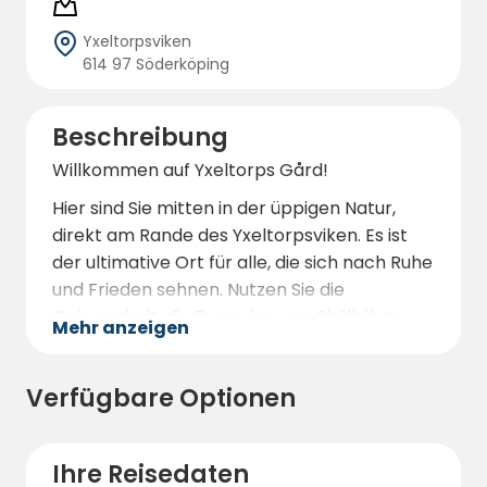
Yxeltorpsviken
614 97 Söderköping
Beschreibung
Willkommen auf Yxeltorps Gård!
Hier sind Sie mitten in der üppigen Natur,
direkt am Rande des Yxeltorpsviken. Es ist
der ultimative Ort für alle, die sich nach Ruhe
und Frieden sehnen. Nutzen Sie die
Gelegenheit, die Burgruine von Skällvik zu
Mehr anzeigen
erkunden, eine historische Stätte, deren
Wurzeln bis ins 14. Den Code für die Toilette
Verfügbare Optionen
und die Dusche erhalten Sie zusammen mit
Ihrer Buchungsbestätigung.
Yxeltorps Gård ist Ihre Oase der Ruhe,
Ihre Reisedaten