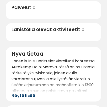
kelkkailuradalle.
Palvelut
0
Talvella alue muuttuu hiihtoparatiisiksi, sillä
alle 1 km:n päässä leirintäalueelta sijaitsevat
hiihtokeskukset, kuten Větrný Vrch - Dolní
Lähistöllä olevat aktiviteetit
0
Morava ja Horský Resort Dolní Morava.
Nämä lomakeskukset tarjoavat erinomaiset
hiihtomahdollisuudet, ja niihin pääsee
helposti Autokemp Dolni Moravasta.
Hyvä tietää
Paikallisesta ruokailusta ja viihteestä
Ennen kuin suunnittelet vierailuasi kohteessa
kiinnostuneille läheisessä Velká Moravan
Autokemp Dolni Morava, tässä on muutamia
kaupungissa on useita ravintoloita, baareja ja
tärkeitä yksityiskohtia, joiden avulla
kauppoja, jotka tarjoavat kaiken tarvittavan
varmistat sujuvan ja miellyttävän vierailun.
miellyttävään oleskeluun.
Sisäänkirjautuminen on mahdollista klo 13:00
alkaen, ja sinun on poistuttava paikaltasi
Näytä lisää
lähtöpäivänä klo 12:00 mennessä. Myöhäinen
uloskirjautuminen on mahdollista vain