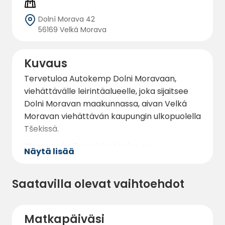
Dolní Morava 42
56169 Velká Morava
Kuvaus
Tervetuloa Autokemp Dolni Moravaan,
viehättävälle leirintäalueelle, joka sijaitsee
Dolni Moravan maakunnassa, aivan Velká
Moravan viehättävän kaupungin ulkopuolella
Tšekissä.
Tämä rauhallinen leirintäalue on
Näytä lisää
ihanteellinen kohde matkailijoille, jotka
etsivät luonnon, seikkailun ja mukavuuden
Saatavilla olevat vaihtoehdot
yhdistelmää. Kauniissa luonnonkauniissa
ympäristössä sijaitseva Autokemp Dolni
Morava tarjoaa rauhallisen leirintäalueen,
Matkapäiväsi
jossa on nykyaikaiset mukavuudet