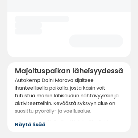
vastaan. Koko leirintäalueella on juomavesi,
ja jokaisella leirintäalueella on oma
sähköliitäntä, ja sähköstä veloitetaan
kulutuksen mukaan 10 Kč/kWh.
Lisäksi leirintäalueella on piknik-pöytiä,
grillejä, nuotiopaikka ja ilmainen Wi-Fi.
Leirintäalueella on myös harmaiden vesien ja
kemiallisten käymälöiden
tyhjennysmahdollisuus.
Majoituspaikan läheisyydessä
Autokemp Dolni Morava sijaitsee
ihanteellisella paikalla, josta käsin voit
tutustua moniin lähiseudun nähtävyyksiin ja
aktiviteetteihin. Keväästä syksyyn alue on
suosittu pyöräily- ja vaellusalue.
Voit lähteä retkille Sky Walkiin, Sky Bridge
Näytä lisää
721:een, Mamutíkin vesipuistoon, Sand
Worldiin, köysikeskukseen tai