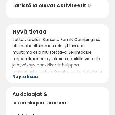
Lähistöllä olevat aktiviteetit
0
tutkimiseen. Jos haluat poimia marjoja ja
sieniä, läheisissä metsissä on runsaasti
mahdollisuuksia. Jos haluat tehdä
päiväretken, Västervik historiallisine
Hyvä tietää
nähtävyyksineen ja
rannikkoaktiviteetteineen on vierailun
Jotta vierailusi Bjursund Family Campingissä
arvoinen.
olisi mahdollisimman miellyttävä, on
muutama asia muistettava. Leirintäalue
tarjoaa ilmaisen pysäköinnin kaikille vieraille
ja hyväksyy pankkikortit helppoa
maksamista varten. Koirat ovat tervetulleita,
Näytä lisää
joten koko perheen lomailu on helppoa.
Wi-Fi-yhteys on käytettävissä yleisissä
tiloissa, joten yhteyden pitäminen
Aukioloajat &
ulkomaailmaan on helppoa. Saapuessasi
sisäänkirjautuminen
vastaanotosta saat kaikki tarvittavat tiedot,
kuten vinkkejä alueen aktiviteeteista ja