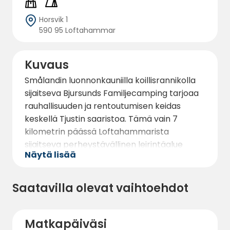
Horsvik 1
590 95 Loftahammar
Kuvaus
Smålandin luonnonkauniilla koillisrannikolla
sijaitseva Bjursunds Familjecamping tarjoaa
rauhallisuuden ja rentoutumisen keidas
keskellä Tjustin saaristoa. Tämä vain 7
kilometrin päässä Loftahammarista
sijaitseva perheystävällinen leirintäalue
Näytä lisää
tarjoaa upeat puitteet sekä rentoutumiseen
että seikkailuun. Leirintäalue on suuri ja hyvin
varustettu, ja siellä on laaja valikoima
Saatavilla olevat vaihtoehdot
mukavuuksia, jotka tekevät vierailustasi
mahdollisimman mukavan ja ikimuistoisen.
Matkapäiväsi
Bjursunds Familjecampingillä on suuri määrä