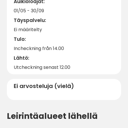
Auikioloajat:
nähtävyyksistä. Muista varata aktiviteetit
01/05 - 30/09
etukäteen, jotta saat parhaan mahdollisen
kokemuksen loman aikana.
Täyspalvelu:
Lämpimästi tervetuloa Bjursunds
Ei määritelty
Familjecampingiin - täydelliseen
Tulo:
lomapaikkaasi Smålandin rannikolla!
Incheckning från 14.00
Lähtö:
Utcheckning senast 12.00
Ei arvosteluja (vielä)
Leirintäalueet lähellä