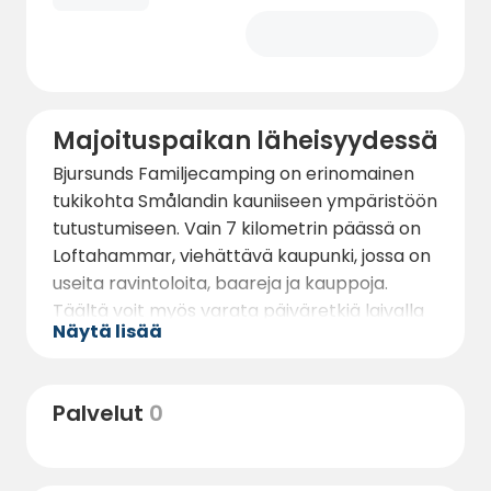
Majoituspaikan läheisyydessä
Bjursunds Familjecamping on erinomainen
tukikohta Smålandin kauniiseen ympäristöön
tutustumiseen. Vain 7 kilometrin päässä on
Loftahammar, viehättävä kaupunki, jossa on
useita ravintoloita, baareja ja kauppoja.
Täältä voit myös varata päiväretkiä laivalla
Näytä lisää
ja tutustua läheltä saariston moniin saariin.
Golfista kiinnostuneille on hieno golfkenttä
vain 6 km:n päässä leirintäalueelta.
Palvelut
0
Bjursundia ympäröivä luonto tarjoaa kauniita
kävely- ja pyöräilyreittejä, jotka sopivat
erinomaisesti runsaan eläin- ja kasvilajiston