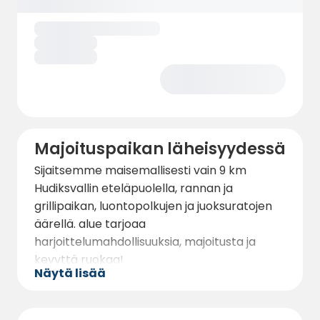
Majoituspaikan läheisyydessä
Sijaitsemme maisemallisesti vain 9 km
Hudiksvallin eteläpuolella, rannan ja
grillipaikan, luontopolkujen ja juoksuratojen
äärellä. alue tarjoaa
harjoittelumahdollisuuksia, majoitusta ja
kevyttä ruokaa!
Näytä lisää