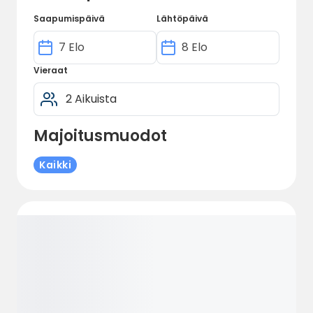
myös mukautettu vammaisille.
Saapumispäivä
Lähtöpäivä
Vieraat
Majoitusmuodot
Kaikki