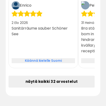
Enrico
Pelle
2 Elo 2026
31 Heinä 2026
Sanitärräume sauber Schöner
Bra ställe. H
See
bom in till 
hindrar onöd
kvällar/dagar
receptionen med k
där man töm
Käännä kielelle Suomi
Käännä
latrin och va
behövts bredd
blockera väge
Annars mycke
näytä kaikki 32 arvostelut