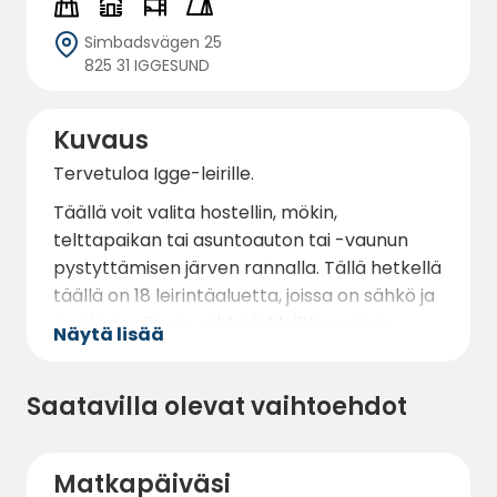
Simbadsvägen 25
825 31 IGGESUND
Kuvaus
Tervetuloa Igge-leirille.
Täällä voit valita hostellin, mökin,
telttapaikan tai asuntoauton tai -vaunun
pystyttämisen järven rannalla. Tällä hetkellä
täällä on 18 leirintäaluetta, joissa on sähkö ja
suurin osa ilman sähköä. Meillä on myös
Näytä lisää
runsaasti telttapaikkoja niille, jotka haluavat
leiriytyä. WiFi on ilmainen ja saatavilla joillakin
Saatavilla olevat vaihtoehdot
leirintäalueilla.
Sijaitsemme mukavan rannan varrella, ja
täällä voit myös pelata minigolfia. Alue on
Matkapäiväsi