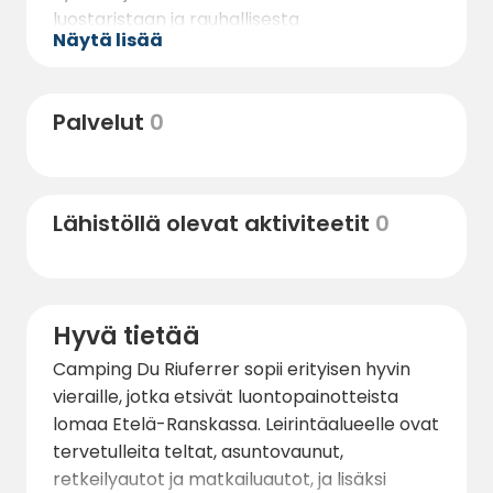
luostaristaan ja rauhallisesta
Näytä lisää
vuoristoympäristöstään. Vain noin 10
minuutin päässä sijaitseva Amélie-les-Bains
on kuuluisa lämpökylpylöistään,
Palvelut
0
hyvinvointipalveluistaan, ravintoloistaan,
kahviloistaan ja paikallisista liikkeistään,
minkä ansiosta se on suosittu kohde
rentoutumiseen ja kylpylähoitoihin.
Lähistöllä olevat aktiviteetit
0
Luonnon ystävät ja vaeltajat arvostavat
leirintäalueen suoraa yhteyttä GR10-
vaellusreittiin, joka on yksi tunnetuimmista
Hyvä tietää
Pyreneiden halki kulkevista pitkän matkan
vaellusreiteistä. Ympäröivät vuoret ja
Camping Du Riuferrer sopii erityisen hyvin
metsät tarjoavat erinomaiset
vieraille, jotka etsivät luontopainotteista
mahdollisuudet kävelyyn, pyöräilyyn ja
lomaa Etelä-Ranskassa. Leirintäalueelle ovat
näköalapaikkojen löytämiseen.
tervetulleita teltat, asuntovaunut,
Leirintäalueelta vuokrattavat sähköpyörät
retkeilyautot ja matkailuautot, ja lisäksi