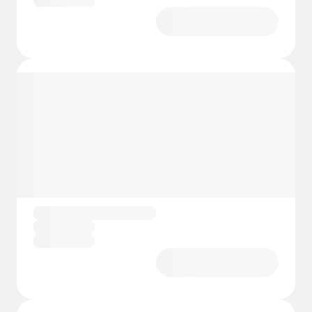
petankkikenttää ja pöytätennispöytiä, ja
liikunnan harrastajilla on helppo pääsy
läheisiin jalkapallo-, koripallo- ja
tenniskenttiin.
Suoran yhteyden ansiosta GR10-
vaellusreitille sekä rauhallisen
jokirantaympäristön vuoksi Camping Du
Riuferrer on ihanteellinen tukikohta
Pyrénées-Orientales’n luonnonkauneuden
löytämiseen.