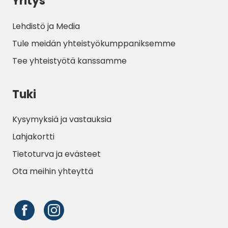
Yritys
luonnonympäristössä jokien ja vuorten
läheisyydessä, se on ihanteellinen kohde
Lehdistö ja Media
matkailijoille, jotka etsivät rentoutumista ja
ulkoiluaktiviteetteja vilkkaan yöelämän
Tule meidän yhteistyökumppaniksemme
sijaan. Ennakkovaraus on suositeltavaa
Tee yhteistyötä kanssamme
kesäkuukausina, erityisesti mobiilitalojen ja
suosittujen jokirannan leirintäpaikkojen
Tuki
osalta.
Kysymyksiä ja vastauksia
Lahjakortti
Tietoturva ja evästeet
Ota meihin yhteyttä