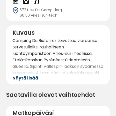
572 Lieu Dit Camp Llarg
66150 Arles-sur-tech
Kuvaus
Camping Du Riuferrer toivottaa vieraansa
tervetulleiksi rauhalliseen
luontoympäristöön Arles-sur-Techissä,
Etelä-Ranskan Pyrénées-Orientales’n
alueella. Sijainti Vallespir-laakson sydämessä
ja vain noin 4 km:n päässä kylpyläkaupunki
Näytä lisää
Amélie-les-Bains’ista tekee tästä
viihtyisästä leirintäalueesta erinomaisen
kohteen luonnonystäville, vaeltajille,
Saatavilla olevat vaihtoehdot
perheille sekä matkailijoille, jotka etsivät
rentouttavaa leirilomaa lähellä vuoristo- ja
Välimeren maisemia.
Matkapäiväsi