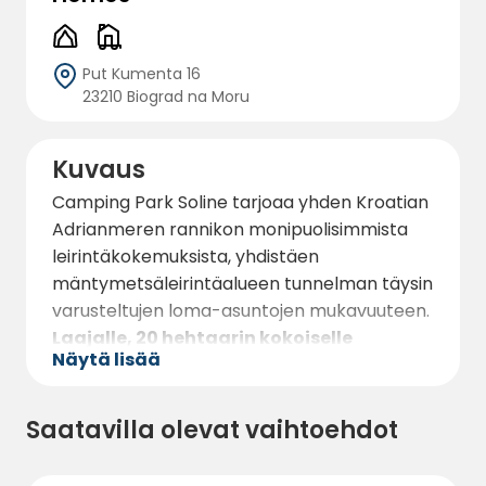
Put Kumenta 16
23210 Biograd na Moru
Kuvaus
Camping Park Soline tarjoaa yhden Kroatian
Adrianmeren rannikon monipuolisimmista
leirintäkokemuksista, yhdistäen
mäntymetsäleirintäalueen tunnelman täysin
varusteltujen loma-asuntojen mukavuuteen.
Laajalle, 20 hehtaarin kokoiselle
Näytä lisää
rannikkoalueelle
sijoittuva lomakeskus
laskeutuu loivasti kohti merta muodostaen
luonnollisen lomakylän, jota ympäröivät
Saatavilla olevat vaihtoehdot
välimerelliset männyt ja suora pääsy
rantaviivalle.