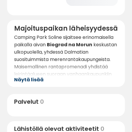
Majoituspaikan läheisyydessä
Camping Park Soline sijaitsee erinomaisella
paikalla aivan
Biograd na Morun
keskustan
ulkopuolella, yhdessä Dalmatian
suosituimmista merenrantakaupungeista.
Maisemallinen rantapromenadi yhdistää
leirintäalueen suoraan vanhaankaupunkiin
Näytä lisää
noin
15–20 minuutissa kävellen (1–1,5 km)
.
Promenadin varrella vieraat löytävät
vilkkaita kahviloita, cocktail-baareja,
Palvelut
0
jäätelöbaareja, leipomoita sekä perinteisiä
kroatialaisia ravintoloita, joissa tarjoillaan
tuoretta merenantituotantoa ja
Lähistöllä olevat aktiviteetit
0
dalmatialaisia erikoisuuksia. Kaupungin