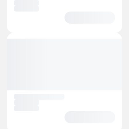
perheille. Vesiurheilu, pyöräilyreitit,
iltaohjelma ja lasten animaatio varmistavat,
että jokainen sukupolvi löytää oman
lomarytminsä – olipa toiveena aktiivinen tai
rauhallinen oleskelu.
Täällä mobiilikodissa majoittuminen
merkitsee oman lomatalon yksityisyydestä
nauttimista samalla, kun voi kokea
korkeatasoisen Adrianmeren leirintäalueen
elävän ja vilkkaan tunnelman.