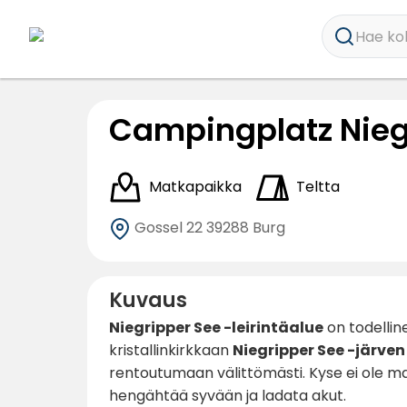
Hae koh
Campingplatz Nieg
Matkapaikka
Teltta
Gossel 22
39288 Burg
Kuvaus
Niegripper See -leirintäalue
on todellin
kristallinkirkkaan
Niegripper See -järven
rentoutumaan välittömästi. Kyse ei ole m
hengähtää syvään ja ladata akut.