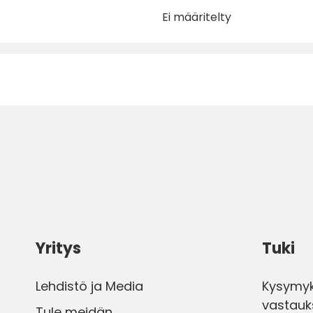
Ei määritelty
Yritys
Tuki
Lehdistö ja Media
Kysymyk
vastauk
Tule meidän