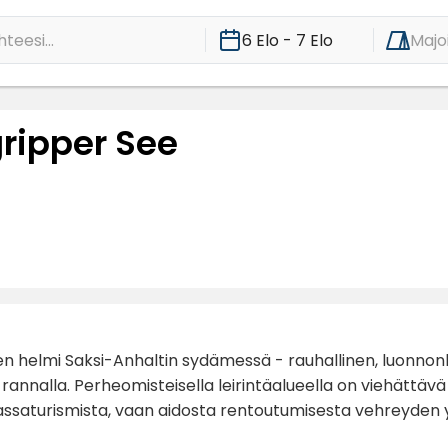
teesi...
6 Elo - 7 Elo
Majo
ripper See
en helmi Saksi-Anhaltin sydämessä - rauhallinen, luonnonl
rannalla. Perheomisteisella leirintäalueella on viehättävä
assaturismista, vaan aidosta rentoutumisesta vehreyden 