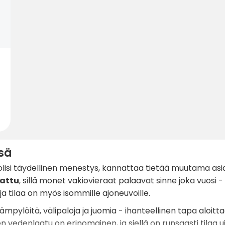
sä
 olisi täydellinen menestys, kannattaa tietää muutama as
rattu
, sillä monet vakiovieraat palaavat sinne joka vuosi -
, ja tilaa on myös isommille ajoneuvoille.
mpylöitä, välipaloja ja juomia - ihanteellinen tapa aloittaa
en vedenlaatu on erinomainen, ja siellä on runsaasti tilaa u