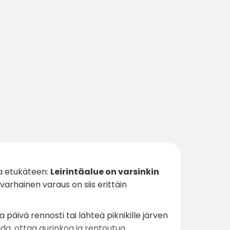
ia etukäteen:
Leirintäalue on varsinkin
 varhainen varaus on siis erittäin
 päivä rennosti tai lähteä piknikille järven
ida, ottaa aurinkoa ja rentoutua.