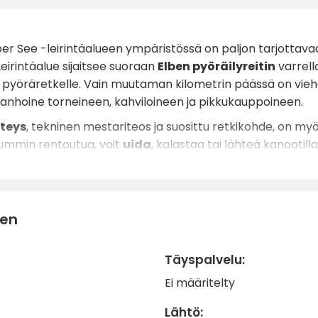
er See -leirintäalueen ympäristössä on paljon tarjottavaa 
. Leirintäalue sijaitsee suoraan
Elben pyöräilyreitin
varrell
e pyöräretkelle. Vain muutaman kilometrin päässä on vie
 vanhoine torneineen, kahviloineen ja pikkukauppoineen.
steys
, tekninen mestariteos ja suosittu retkikohde, on my
ummin rentoutua, voit
uida
, kalastaa tai lähteä kanootil
patikointireittejä, lintujen tarkkailupaikkoja ja pieniä luont
 ja muita ostosmahdollisuuksia on
Burgissa
, noin 10 minu
nen
aikille, jotka haluavat yhdistää rauhan ja hiljaisuuden aktiiv
Täyspalvelu:
Ei määritelty
Lähtö: