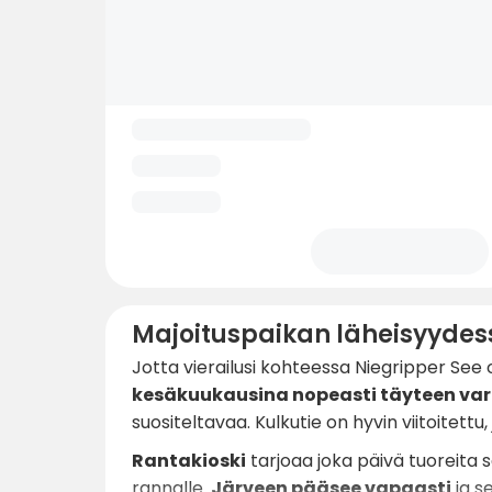
Majoituspaikan läheisyydes
Jotta vierailusi kohteessa Niegripper See
kesäkuukausina nopeasti täyteen va
suositeltavaa. Kulkutie on hyvin viitoitettu
Rantakioski
tarjoaa joka päivä tuoreita sä
rannalle.
Järveen pääsee vapaasti
ja s