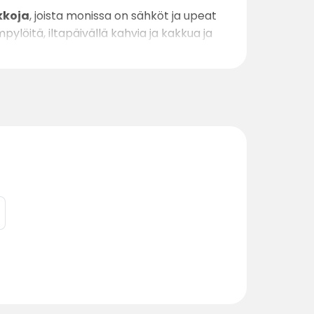
kkoja
, joista monissa on sähköt ja upeat
pylöitä, iltapäivällä kahvia ja kakkua ja
aniteettitilat
, juomavesiliitännät, pieni
illaan ja kauneimmillaan. Olipa kyseessä
löytävät täältä suosikkipaikkansa.
t taatusti takaisin.