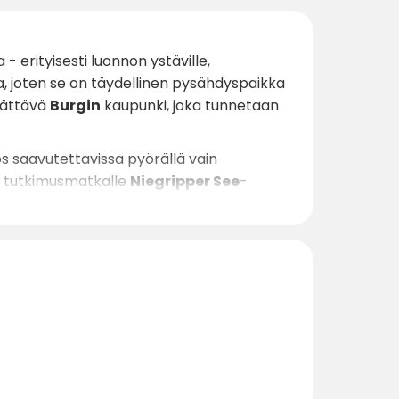
- erityisesti luonnon ystäville,
a, joten se on täydellinen pysähdyspaikka
hättävä
Burgin
kaupunki, joka tunnetaan
ös saavutettavissa pyörällä vain
la tutkimusmatkalle
Niegripper See
-
okohteita, joihin on helppo tutustua
utin ajomatkan päässä autolla tai pyörällä.
isuuteen.