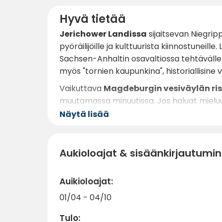
Hyvä tietää
Jerichower Landissa
sijaitsevan Niegripp
pyöräilijöille ja kulttuurista kiinnostuneille
Sachsen-Anhaltin osavaltiossa tehtäväll
myös "tornien kaupunkina", historiallisine
Vaikuttava
Magdeburgin vesiväylän ri
muutamassa minuutissa. Jos haluat mielu
järvelle. Ympäröivällä alueella on lukuisia 
Näytä lisää
kävellen tai pyörällä.
Ravintoloita, leipomoita, supermarketteja
Aukioloajat & sisäänkirjautumi
Leirintäalueen sijainti sopii erinomaisesti k
Auikioloajat:
01/04 - 04/10
Tulo: