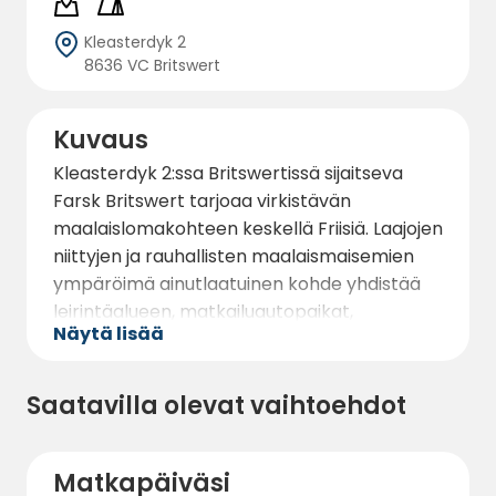
Kleasterdyk 2
8636 VC Britswert
Kuvaus
Kleasterdyk 2:ssa Britswertissä sijaitseva
Farsk Britswert tarjoaa virkistävän
maalaislomakohteen keskellä Friisiä. Laajojen
niittyjen ja rauhallisten maalaismaisemien
ympäröimä ainutlaatuinen kohde yhdistää
leirintäalueen, matkailuautopaikat,
Näytä lisää
luontomajoituksen, hyvinvoinnin ja
yhteisöllisyyden yhteen inspiroivaan
paikkaan.
Saatavilla olevat vaihtoehdot
Farsk, joka tarkoittaa friisiksi “tuoretta”, on
enemmän kuin pelkkä leirintäalue. Se on
Matkapäiväsi
paikka, jossa vieraat voivat hidastaa tahtia,