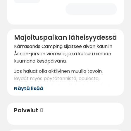
Majoituspaikan läheisyydessä
Kärrasands Camping sijaitsee aivan kauniin
Åsnen-järven vieressä, joka kutsuu uimaan
kuumana kesäpäivänä.
Jos haluat olla aktiivinen muulla tavoin,
löydät myös pöytätennistä, boulesta,
pyöräilyreittejä, lentopallokentän, mukavia
Näytä lisää
vaellusreittejä, stand up -melontaa, saunan
ja mukavia kalavesiä.
Palvelut
0
Kalastuslupia voit ostaa Kärrasands
Campingin vastaanotosta.