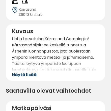
Kärrasand
360 13 Urshult
Kuvaus
Hei ja tervetuloa Kärrasand Campingiin!
Kärrasand sijaitsee keskellä tunnettua
Åsnenin luonnonpuistoa, jota puolestaan
ympäröi kiehtova metsä- ja järvimaisema.
Täältä löytyvä ympäristö luo upean
luontoelämyksen, joka sopii niin nuorille kuin
Näytä lisää
vanhoillekin.
Leirintäalueella on tilaa noin 100
Saatavilla olevat vaihtoehdot
leirintäpaikalle sekä asuntovaunu-,
matkailuajoneuvo- ja telttapaikoille.
Suurimmassa osassa Kärrasands Campingin
Matkapäiväsi
paikoista on sähkö, mutta on myös joitakin