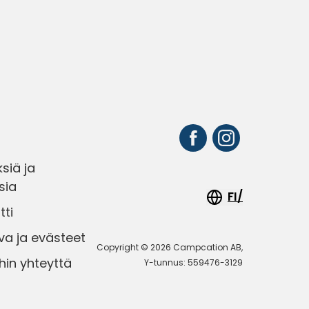
siä ja
sia
FI/
tti
va ja evästeet
Copyright © 2026 Campcation AB,
hin yhteyttä
Y-tunnus: 559476-3129