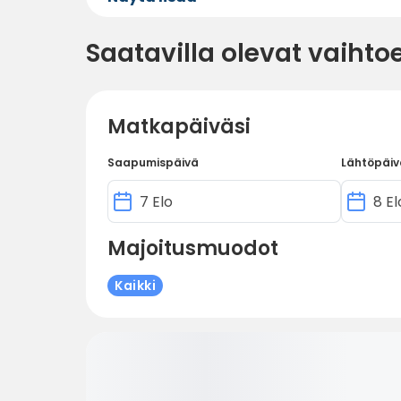
Saatavilla olevat vaihto
Matkapäiväsi
Saapumispäivä
Lähtöpäiv
Majoitusmuodot
Kaikki