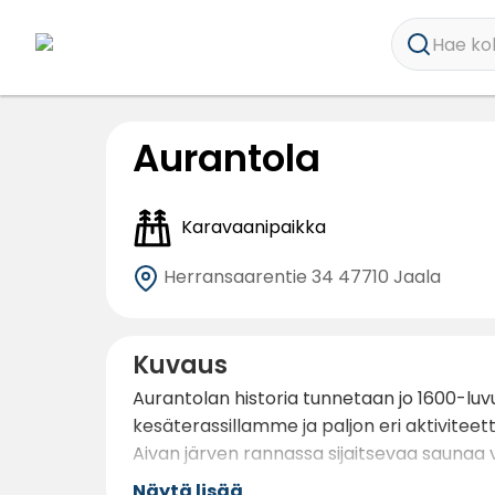
Hae koh
Aurantola
Karavaanipaikka
Herransaarentie 34
47710 Jaala
Kuvaus
Aurantolan historia tunnetaan jo 1600-luvu
kesäterassillamme ja paljon eri aktivitee
Aivan järven rannassa sijaitsevaa saunaa v
Näytä lisää