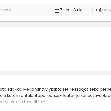
teesi...
7 Elo - 8 Elo
Majo
lta saakka. Meillä viihtyy yksittäiset reissaajat sekä per
tteja kuten rantalentopalloa, sup-lauta- ja kanoottivuokr
oi vuokrata tunneittain.