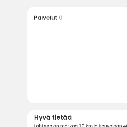
Palvelut
0
Hyvä tietää
Lahteen on matkaa 70 km ja Kouvolaan 4