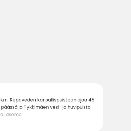
30km. Repoveden kansallispuistoon ajaa 45
äässä ja Tykkimäen vesi- ja huvipuisto
nsa-asema.