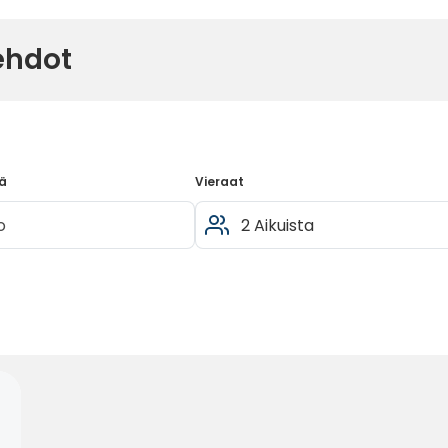
ehdot
ä
Vieraat