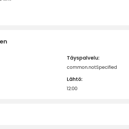
nen
Täyspalvelu:
common.notSpecified
Lähtö:
12:00