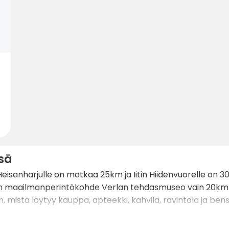
sä
Heisanharjulle on matkaa 25km ja Iitin Hiidenvuorelle on 
con maailmanperintökohde Verlan tehdasmuseo vain 20km p
, mistä löytyy kauppa, apteekki, kahvila, ravintola ja be