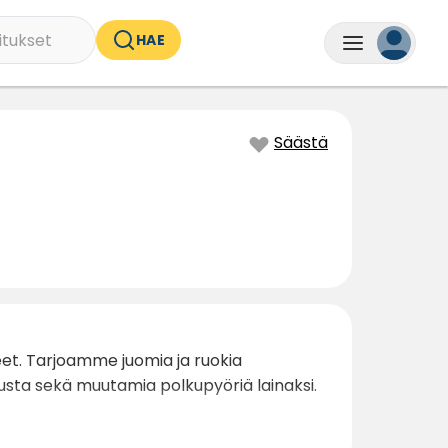
itukset
HAE
Säästä
heet. Tarjoamme juomia ja ruokia
austa sekä muutamia polkupyöriä lainaksi.