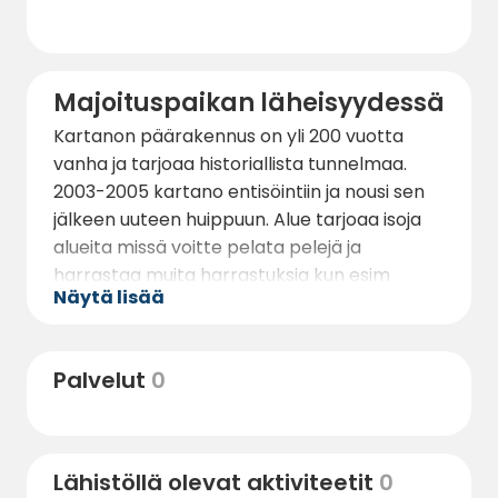
Majoituspaikan läheisyydessä
Kartanon päärakennus on yli 200 vuotta
vanha ja tarjoaa historiallista tunnelmaa.
2003-2005 kartano entisöintiin ja nousi sen
jälkeen uuteen huippuun. Alue tarjoaa isoja
alueita missä voitte pelata pelejä ja
harrastaa muita harrastuksia kun esim
Näytä lisää
vaikka pelata jalkapalloa tai badmingtonia.
Kartano sijaitsee yhteydessä
Hattulaselänjärven kanssa niin jos haluat
Palvelut
0
hienona kesäpäivänä mennä uimaan niin
järvi on vaan parisen askeleen pitäisyydessä.
Alueesta löydät kanssa meidän uuden
Lähistöllä olevat aktiviteetit
0
rantacafeen jossa me tarjotaan erinomaisen