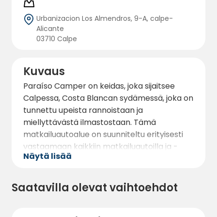
Urbanizacion Los Almendros, 9-A, calpe-
Alicante
03710 Calpe
Kuvaus
Paraíso Camper on keidas, joka sijaitsee
Calpessa, Costa Blancan sydämessä, joka on
tunnettu upeista rannoistaan ja
miellyttävästä ilmastostaan. Tämä
matkailuautoalue on suunniteltu erityisesti
vastaamaan kaikkiin matkailuautoilla ja -
Näytä lisää
vaunuilla matkustavien tarpeisiin, joten se on
ihanteellinen kohde niille, jotka etsivät
mukavuuden ja seikkailun yhdistelmää.
Saatavilla olevat vaihtoehdot
Paraíso Camper tarjoaa runsaasti tilaa ja
lukuisia asuntoautopaikkoja, ja se tarjoaa