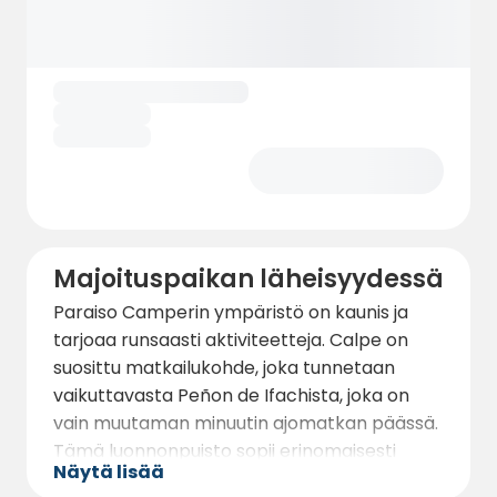
etusijalla, joten aluetta vartioidaan, jotta voit
rentoutua täysin loman aikana.
Majoituspaikan läheisyydessä
Paraiso Camperin ympäristö on kaunis ja
tarjoaa runsaasti aktiviteetteja. Calpe on
suosittu matkailukohde, joka tunnetaan
vaikuttavasta Peñon de Ifachista, joka on
vain muutaman minuutin ajomatkan päässä.
Tämä luonnonpuisto sopii erinomaisesti
Näytä lisää
patikoinnin harrastajille, sillä se tarjoaa