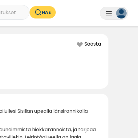
itukset
HAE
Säästä
ullesi Sisilian upealla länsirannikolla
kauneimmista hiekkarannoista, ja tarjoaa
villekin. Leirintäalueella on laaja