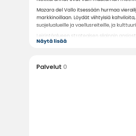
Mazara del Vallo itsessään hurmaa vierailija
markkinoillaan. Löydät viihtyisiä kahviloit
suojelualueille ja vaellusreiteille, ja kulttuu
Leirintäalueen strategisen sijainnin ansios
Näytä lisää
Palvelut
0