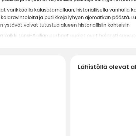
t värikkäällä kalasatamallaan, historiallisella vanhalla kaup
a, kalaravintoloita ja putiikkeja lyhyen ajomatkan päästä. 
rin ystävät voivat tutustua alueen historiallisiin kohteisiin.
ta kaikki Länsi-Sisilian parhaat puolet ovat helposti saavut
Lähistöllä olevat ak