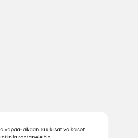
a vapaa-aikaan. Kuuluisat valkoiset
tiin ja rantapeleihin.