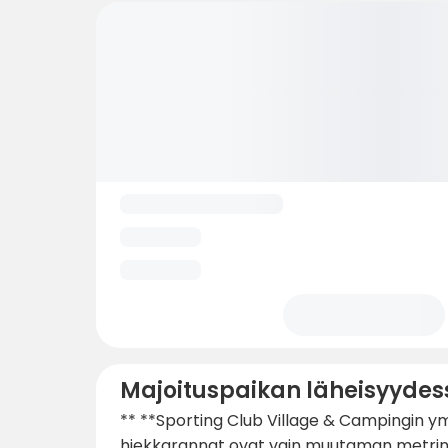
Majoituspaikan läheisyydes
** **Sporting Club Village & Campingin ym
hiekkarannat ovat vain muutaman metrin pää