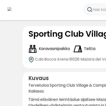
Hae koh
Sporting Club Vil
Karavaanipaikka
Teltta
C.da Bocca Arena
91026 Mazara del Va
Kuvaus
Tervetuloa Sporting Club Village & Campingi
Italiassa.
Tämä eläväinen leirintäalue sijaitsee Maz
täydellisen yhdistelmän rentoutumista ja ha