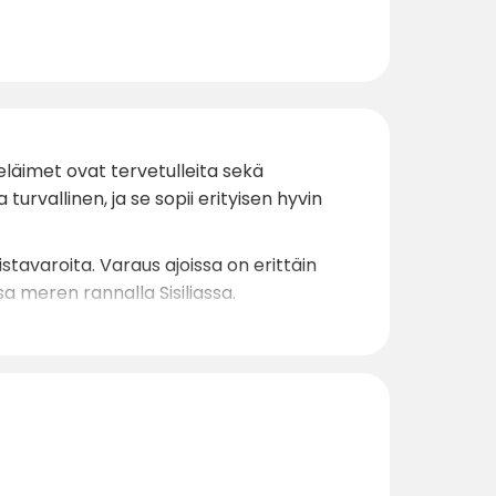
eläimet ovat tervetulleita sekä
urvallinen, ja se sopii erityisen hyvin
istavaroita. Varaus ajoissa on erittäin
sa meren rannalla Sisiliassa.