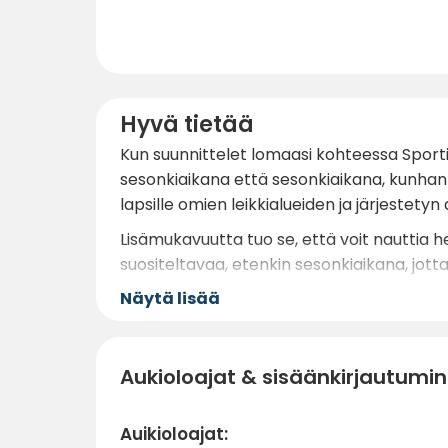
Hyvä tietää
Kun suunnittelet lomaasi kohteessa Sporti
sesonkiaikana että sesonkiaikana, kunhan ne
lapsille omien leikkialueiden ja järjestety
Lisämukavuutta tuo se, että voit nauttia her
suositeltavaa, etenkin sesonkiaikana, jotta
Näytä lisää
Aukioloajat & sisäänkirjautumi
Auikioloajat: