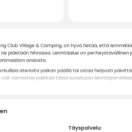
ng Club Village & Camping, on hyvä tietää, että lemmikki
 pidetään hihnassa. Leirintäalue on perheystävällinen ja t
n animaation ansiosta.
kullisia aterioita paikan päällä tai ostaa helposti päivittä
 voit varmistaa paikkasi tässä suositussa leirintäparatiisis
nen
Täyspalvelu: