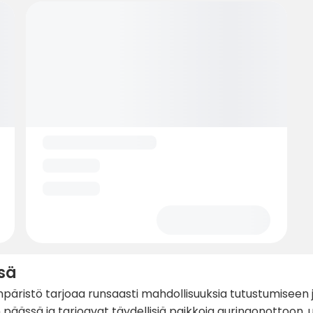
sä
päristö tarjoaa runsaasti mahdollisuuksia tutustumiseen j
ssä ja tarjoavat täydellisiä paikkoja auringonottoon, uin