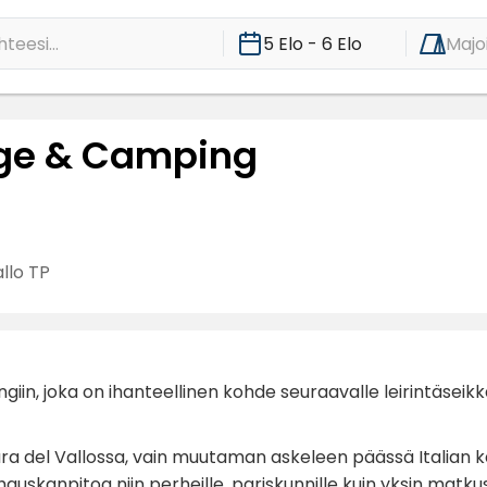
teesi...
5 Elo - 6 Elo
Majo
lage & Camping
llo TP
in, joka on ihanteellinen kohde seuraavalle leirintäseikkail
ara del Vallossa, vain muutaman askeleen päässä Italian 
uskanpitoa niin perheille, pariskunnille kuin yksin matkusta