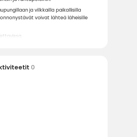
ungillaan ja vilkkailla paikallisilla
Luonnonystävät voivat lähteä läheisille
ettavissa.
tiviteetit
0