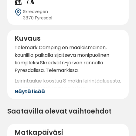
Skredvegen
3870 Fyresdal
Kuvaus
Telemark Camping on maalaismainen,
kauniilla paikalla sijaitseva monipuolinen
kompleksi Skredvatn-järven rannalla
Fyresdalissa, Telemarkissa.
Leirintäalue koostuu 8 mökin leirintäalueesta,
useista matkailuautopaikoista,
Näytä lisää
telttapaikasta, jossa on tilaa
retkeilytelttoihin, mutta on myös valmiiksi
Saatavilla olevat vaihtoehdot
pystytettyjä, täysin kalustettuja
luksustelttoja.
Siellä on myös motelli ja pubi. Mahdollisuus
Matkapäiväsi