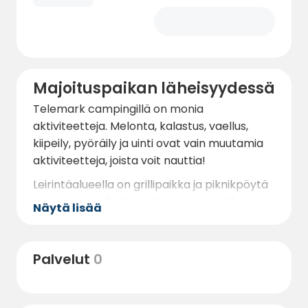
Majoituspaikan läheisyydessä
Telemark campingillä on monia
aktiviteetteja. Melonta, kalastus, vaellus,
kiipeily, pyöräily ja uinti ovat vain muutamia
aktiviteetteja, joista voit nauttia!
Leirintäalueella on grillipaikka ja piknikpöytä
meren rannalla. Kanootteja ja veneitä on
Näytä lisää
saatavilla ilman lisämaksua.
Palvelut
0