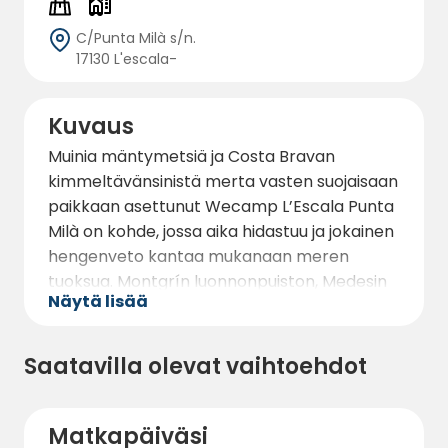
C/Punta Milà s/n.
17130 L'escala-
Kuvaus
Muinia mäntymetsiä ja Costa Bravan
kimmeltävänsinistä merta vasten suojaisaan
paikkaan asettunut Wecamp L’Escala Punta
Milà on kohde, jossa aika hidastuu ja jokainen
hengenveto kantaa mukanaan meren
tuoksua. Montgrín luonnonpuiston, Medesin
Näytä lisää
saarten ja Baix Terin suojellun maisema-
alueen sydämessä sijaitseva alue edustaa
leirintää kaikkein puhtaimmassa
Saatavilla olevat vaihtoehdot
muodossaan – luonto ympäröi sinua joka
puolelta, mukavuudet ovat valmiiksi
huolehdittuina ja säihkyvä Välimeri odottaa
Matkapäiväsi