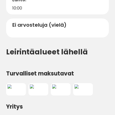
varausvahvistuksessa ilmoitettuun
määräpäivään asti klo 12.00; myöhäisestä
10:00
peruutuksesta veloitetaan yhden yön hinta;
ei palautusta saapumatta jättämisestä tai
Ei arvosteluja (vielä)
ennenaikaisesta lähtöstä.
Leirintäalueet lähellä
Turvalliset maksutavat
Yritys