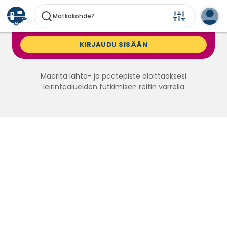
Matkakohde?
Ansaitset bonusyön 10 leimalla.
KIRJAUDU SISÄÄN
Määritä lähtö- ja päätepiste aloittaaksesi
leirintäalueiden tutkimisen reitin varrella