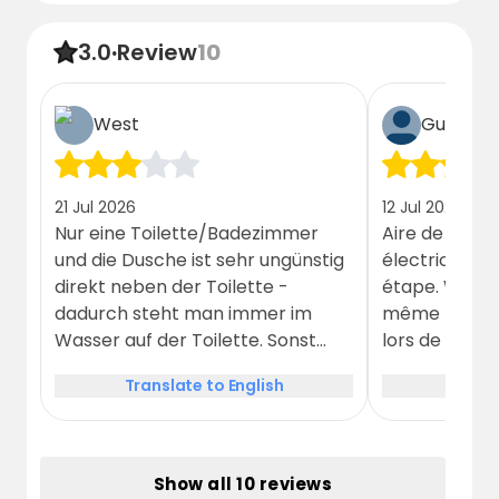
3.0
·
Review
10
West
Guest
21 Jul 2026
12 Jul 2026
Nur eine Toilette/Badezimmer
Aire de stat
und die Dusche ist sehr ungünstig
électricité, t
direkt neben der Toilette -
étape. WC et
dadurch steht man immer im
même pièce 
Wasser auf der Toilette. Sonst
lors de la rés
alles unkompliziert für einen
aurait été d
Translate to English
Trans
kurzen Stopp nach der Brücke.
réserver l'uti
à laver et d'a
Show all 10 reviews