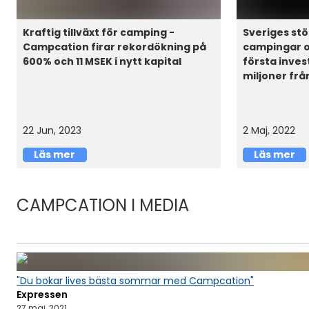
Kraftig tillväxt för camping -
Sveriges stö
Campcation firar rekordökning på
campingar oc
600% och 11 MSEK i nytt kapital
första inves
miljoner frå
22 Jun, 2023
2 Maj, 2022
Läs mer
Läs mer
CAMPCATION I MEDIA
"Du bokar lives bästa sommar med Campcation"
Expressen
27 maj, 2021