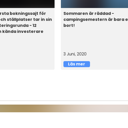
rsta bokningssajt för
Sommaren är räddad -
h ställplatser tar in sin
campingsemestern är bara et
teringsrunda - 12
bort!
n kända investerare
3 Juni, 2020
Läs mer