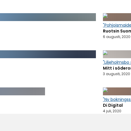
"Pohjoismaid
Ruotsin Suo
6 augusti, 2020
"Liljeholmsbo
Mitt i södero
3 augusti, 2020
"Ny bokningss
Di Digital
4 juli, 2020