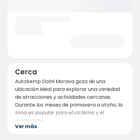
lavabos y duchas, disponibles por una
pequeña tarifa de 20 Kč. Todo el camping
tiene acceso a agua potable, y cada parcela
tiene su propia toma de electricidad, que se
cobra en función del consumo a una tarifa
de 10 Kč/kWh.
Además, el camping ofrece mesas de picnic,
parrillas, una hoguera y conexión Wi-Fi
gratuita. También hay instalaciones para
Cerca
evacuar aguas grises y baños químicos.
Autokemp Dolni Morava goza de una
ubicación ideal para explorar una variedad
de atracciones y actividades cercanas.
Durante los meses de primavera a otoño, la
zona es popular para el ciclismo y el
senderismo.
Ver más
Se pueden hacer excursiones al Sky Walk, al
Sky Bridge 721, al parque acuático Mamutík,