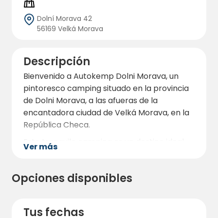
Dolní Morava 42
56169 Velká Morava
Descripción
Bienvenido a Autokemp Dolni Morava, un
pintoresco camping situado en la provincia
de Dolni Morava, a las afueras de la
encantadora ciudad de Velká Morava, en la
República Checa.
Este tranquilo camping es un destino ideal
Ver más
para los viajeros que buscan una mezcla de
naturaleza, aventura y comodidad.
Opciones disponibles
Enclavado en un bello entorno natural,
Autokemp Dolni Morava ofrece un refugio
tranquilo con modernas comodidades para
Tus fechas
garantizar una estancia agradable.