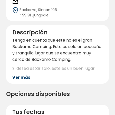
Backamo, Rinnan 106
459 91 Ljungskile
Descripción
Tenga en cuenta que este no es el gran
Backamo Camping. Este es solo un pequeño
y tranquilo lugar que se encuentra muy
cerca de Backamo Camping.
Si desea estar solo, este es un buen lugar.
Ver más
Backamo Rinnan Área de Autocaravanas es
un oasis tranquilo y pintoresco, situado en el
Opciones disponibles
corazón de Västergötland, perfecto para
quienes buscan una estancia relajante en
Tus fechas
plena naturaleza. El establecimiento se