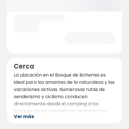
Una pequeña gama de servicios como
WLAN, eliminación de residuos y material
informativo sobre caminatas y excursiones
completan su estancia.
Cerca
La ubicación en el Bosque de Bohemia es
ideal para los amantes de la naturaleza y las
vacaciones activas. Numerosas rutas de
senderismo y ciclismo conducen
directamente desde el camping a los
bosques de los alrededores, pasando por
Ver más
arroyos cristalinos, páramos y una flora y
fauna ricas en especies. Los ciclistas de