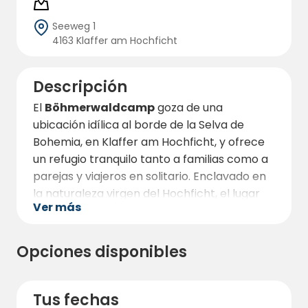
Seeweg 1
4163 Klaffer am Hochficht
Descripción
El
Böhmerwaldcamp
goza de una
ubicación idílica al borde de la Selva de
Bohemia, en Klaffer am Hochficht, y ofrece
un refugio tranquilo tanto a familias como a
parejas y viajeros en solitario. Enclavado en
la naturaleza virgen del Hochficht, el lugar
Ver más
ofrece acceso directo a prados, bosques y
arroyos cristalinos que invitan a dar
relajantes paseos y a aventureros
Opciones disponibles
descubrimientos. Las amplias parcelas para
autocaravanas, caravanas y tiendas están
bien cuidadas, son llanas y están
Tus fechas