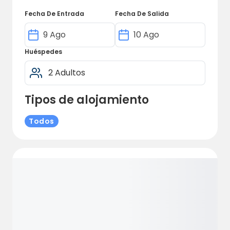
para la familia con los niños en el parque
infantil, para que pueda mantener un ojo
Fecha De Entrada
Fecha De Salida
hacia fuera, con hijos o nietos.
Huéspedes
Tipos de alojamiento
Todos