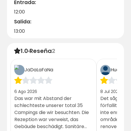
Entrada:
12:00
Salida:
13:00
1.0
·
Reseña
2
JaDaLaFaNa
Huésped
6 Ago 2026
8 Jul 2026
Das war mit Abstand der
Det såg överg
schlechteste unserer total 35
förfallit, lek
Campings die wir besuchten. Die
inte ens att l
Rezeption war verweist, das
område men d
Gebäude beschädigt. Sanitäre
renovering. S