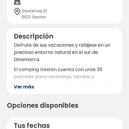
Gestenvej 51
6621 Gesten
Descripción
Disfrute de sus vacaciones y relájese en un
precioso entorno natural en el sur de
Dinamarca.
El camping Gesten cuenta con unas 35
parcelas para caravanas, tiendas o
autocaravanas, repartidas en 20.000 m2 de
Ver más
terreno verde.
Es una gran oportunidad para encontrar un
Opciones disponibles
lugar que se adapte a sus vacaciones. Hay
lugares donde reina la paz y la tranquilidad.
Hay espacio para la comunidad. Hay lugares
Tus fechas