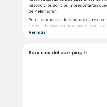
historia y los edificios impresionantes q
de Pielenhofen.
Para los amantes de la naturaleza y el se
tramos de bosque para pasear a pie o en bic
suficientemente céntrico como para hacer 
Ver más
Naab, aquí encontrará un buen equilibrio e
Servicios del camping
0