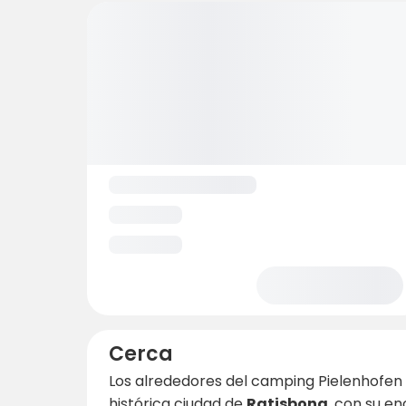
Cerca
Los alrededores del camping Pielenhofen s
histórica ciudad de
Ratisbona
, con su en