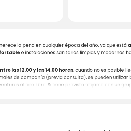
merece la pena en cualquier época del año, ya que está
a
fortable
e instalaciones sanitarias limpias y modernas h
ntre las 12.00 y las 14.00 horas
, cuando no es posible ll
males de compañía (previa consulta), se pueden utilizar bi
venturas al aire libre. Si tiene previsto alojarse con un 
ación.
combina
naturaleza virgen
,
ambiente histórico
e
insta
que le guste estar al aire libre pero que a la vez quiera di