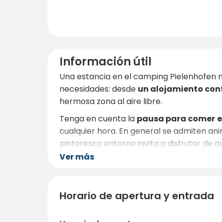
Información útil
Una estancia en el camping Pielenhofen 
necesidades: desde
un alojamiento con
hermosa zona al aire libre.
Tenga en cuenta la
pausa para comer
e
cualquier hora. En general se admiten ani
pintoresco entorno invita a disfrutar de a
largo, merece la pena reservar con antel
Ver más
En resumen: Campingplatz Pielenhofen 
familias, parejas y cualquier persona a la 
Horario de apertura y entrada