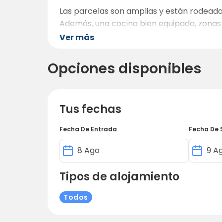
Las parcelas son amplias y están rodeada
Además, una cocina bien equipada, zonas d
un enfoque particularmente individual e
Ver más
como casas de vacaciones o barriles de c
Opciones disponibles
Tus fechas
Fecha De Entrada
Fecha De 
Tipos de alojamiento
Todos