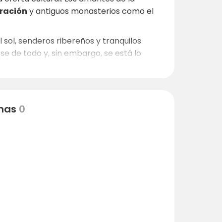
eración
y antiguos monasterios como el
 sol, senderos ribereños y tranquilos
rse de todo y, sin embargo, se está lo
zona a pie como si viaja en barco por el
nas
0