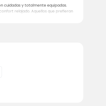
en cuidadas y totalmente equipadas.
onfort relajado. Aquellos que prefieran
queña pero fina gama de alojamientos