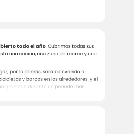
bierto todo el año
. Cubrimos todas sus
asta una cocina, una zona de recreo y una
egar; por lo demás, será bienvenido a
cicletas y barcos en los alrededores, y el
grupo grande o durante un periodo más
laciones confortables
: ideal para
sfrutar de las comodidades.