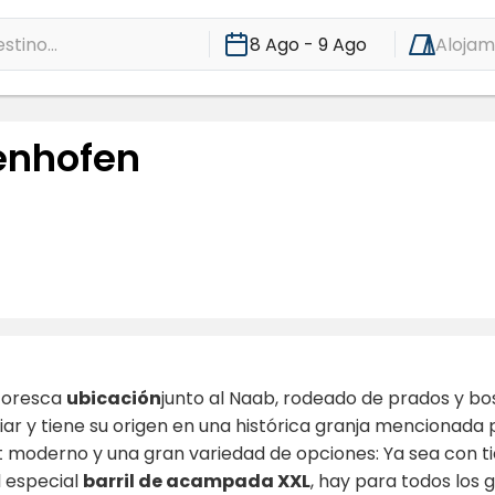
stino...
8 Ago - 9 Ago
Alojam
enhofen
toresca
ubicación
junto al Naab, rodeado de prados y bos
liar y tiene su origen en una histórica granja mencionada 
ort moderno y una gran variedad de opciones: Ya sea con 
l especial
barril de acampada XXL
, hay para todos los g