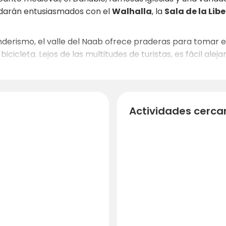
uedarán entusiasmados con el
Walhalla
, la
Sala de la Lib
nderismo, el valle del Naab ofrece praderas para tomar el
icleta. Lejos de las multitudes de turistas, es fácil aleja
excursiones de un día por la región. Tanto si explora la 
ntre tranquilidad y actividad.
Actividades cerca