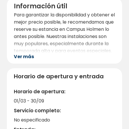
Información útil
Para garantizar la disponibilidad y obtener el
mejor precio posible, le recomendamos que
reserve su estancia en Campus Holmen lo
antes posible. Nuestras instalaciones son
muy populares, especialmente durante la
temporada alta y para eventos especiales.
Ver más
El horario de entrada no es posterior a
las 17.00 horas. Si el horario de entrada
es posterior a las 17.00 horas (hasta las
Horario de apertura y entrada
20.00 horas), se cobrará un suplemento
de 300 coronas suecas en el momento de
Horario de apertura:
la entrada.
01/03 - 30/09
Servicio completo:
No especificado