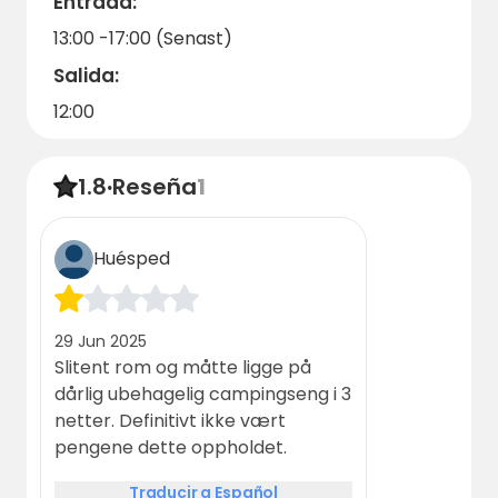
Entrada:
13:00 -17:00 (Senast)
Salida:
12:00
1.8
·
Reseña
1
Huésped
29 Jun 2025
Slitent rom og måtte ligge på
dårlig ubehagelig campingseng i 3
netter. Definitivt ikke vært
pengene dette oppholdet.
Traducir a Español