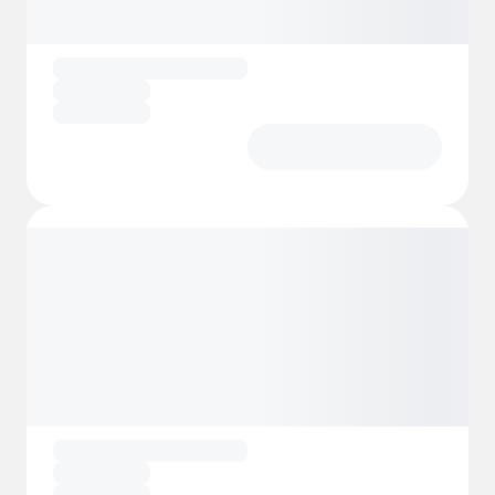
disponemos de salas de reuniones e
instalaciones para conferencias para
viajeros de negocios o para quienes deseen
organizar eventos. Nuestro amable personal
está siempre a su disposición para ofrecerle
el mejor servicio y hacer que su estancia sea
memorable.