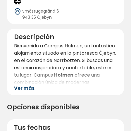
Småstugegränd 6
943 35 Öjebyn
Descripción
Bienvenido a Campus Holmen, un fantástico
alojamiento situado en la pintoresca Öjebyn,
en el corazón de Norrbotten. Si buscas una
estancia inspiradora y confortable, éste es
tu lugar. Campus
Holmen
ofrece una
combinación única de modernas
Ver más
instalaciones y un entorno armonioso
rodeado de la hermosa naturaleza de
Norrland.
(NO SE PERMITEN PERROS en
Opciones disponibles
Campus Holmen pero en Nyfors Camping
& Camp Ladrike sí)
Tus fechas
Aquí podrá elegir entre diferentes opciones