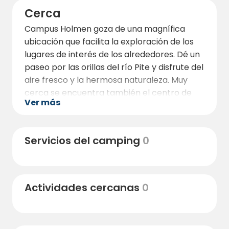
Cerca
Campus Holmen goza de una magnífica
ubicación que facilita la exploración de los
lugares de interés de los alrededores. Dé un
paseo por las orillas del río Pite y disfrute del
aire fresco y la hermosa naturaleza. Muy
cerca se encuentra también el centro de
Ver más
Öjebyn, con sus acogedores cafés,
restaurantes y tiendas.
Para los interesados en la cultura y la
Servicios del camping
0
historia, se recomienda visitar el Museo de
Piteå o la impresionante Iglesia de Piteå.
Actividades cercanas
0