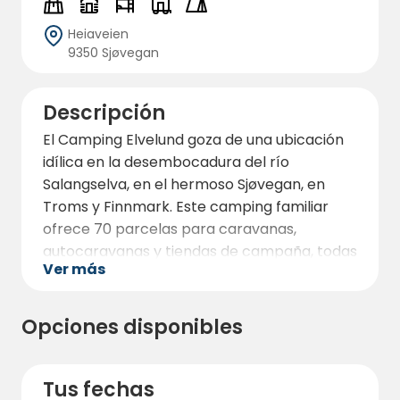
Heiaveien
9350 Sjøvegan
Descripción
El Camping Elvelund goza de una ubicación
idílica en la desembocadura del río
Salangselva, en el hermoso Sjøvegan, en
Troms y Finnmark. Este camping familiar
ofrece 70 parcelas para caravanas,
autocaravanas y tiendas de campaña, todas
Ver más
con acceso a electricidad y hermosas vistas
al fiordo y al río. Para quienes buscan mayor
comodidad, el Camping Elvelund también
Opciones disponibles
ofrece alojamiento en acogedoras cabañas
de diferentes tamaños. Estas cabañas se
pueden reservar con antelación y son
Tus fechas