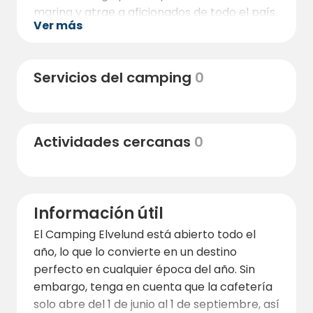
marina y atrae a aficionados de todo el país.
Ver más
Si le interesa la pesca, puede probar la
pesca en ríos y fiordos y vivir una auténtica
aventura en un entorno precioso.
Servicios del camping
0
También hay excelentes oportunidades
para practicar senderismo junto al camping,
como los pintorescos senderos de Lavangen
Actividades cercanas
0
y la popular Escalera del Sol de Medianoche,
una actividad perfecta para las tardes de
verano. A poca distancia en coche se
encuentra el Zoológico Polar, el parque de
Información útil
animales más septentrional del mundo,
donde podrá observar osos, lobos y otros
El Camping Elvelund está abierto todo el
animales árticos en su hábitat natural.
año, lo que lo convierte en un destino
perfecto en cualquier época del año. Sin
El centro de Sjøvegan está a un corto paseo
embargo, tenga en cuenta que la cafetería
o en coche, con tiendas, restaurantes y
solo abre del 1 de junio al 1 de septiembre, así
cafeterías. Aquí encontrará todo lo