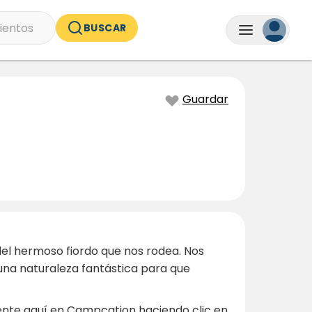
ientos
BUSCAR
Guardar
el hermoso fiordo que nos rodea. Nos
na naturaleza fantástica para que
amente aquí en Campcation haciendo clic en