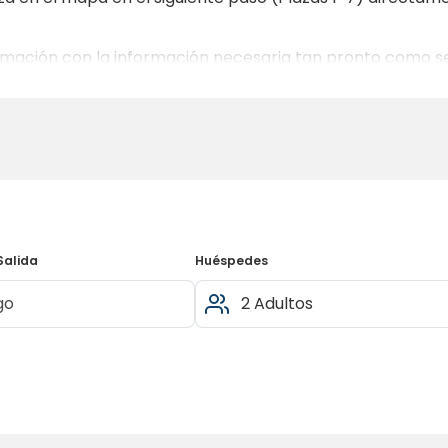
irmación con la información necesaria tan pronto como s
Salida
Huéspedes