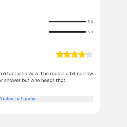
5.0
5.0
h a fantastic view. The road is a bit narrow
et or shower but who needs that.
Traducir a Español