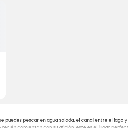
que puedes pescar en agua salada, el canal entre el lago 
 recién comienzan con su afición, este es el lugar perfe