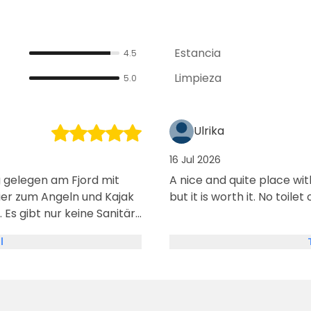
Estancia
4.5
Limpieza
5.0
Ulrika
16 Jul 2026
 gelegen am Fjord mit
A nice and quite place wit
ier zum Angeln und Kajak
but it is worth it. No toil
. Es gibt nur keine Sanitär
l