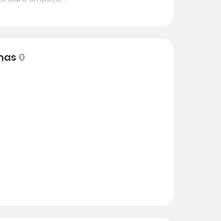
nas
0