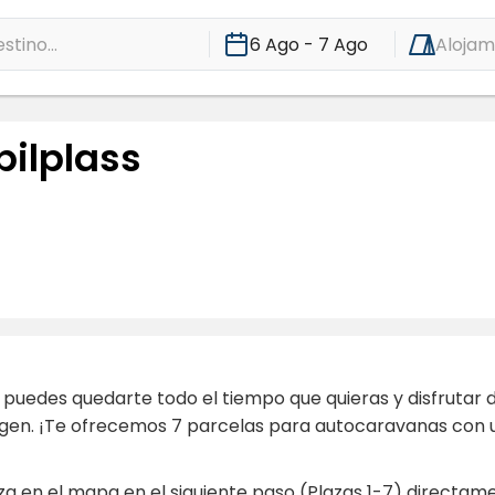
stino...
6 Ago - 7 Ago
Alojam
bilplass
uedes quedarte todo el tiempo que quieras y disfrutar d
gen. ¡Te ofrecemos 7 parcelas para autocaravanas con u
laza en el mapa en el siguiente paso (Plazas 1-7) direct