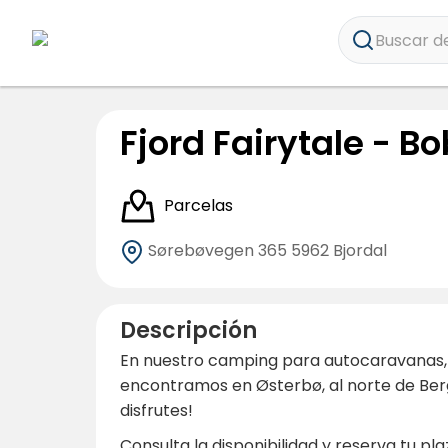
Buscar de
Fjord Fairytale - Bo
Parcelas
Sørebøvegen 365
5962 Bjordal
Descripción
En nuestro camping para autocaravanas, p
encontramos en Østerbø, al norte de Ber
disfrutes!
Consulta la disponibilidad y reserva tu p