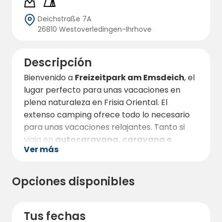
Deichstraße 7A
26810 Westoverledingen-Ihrhove
Descripción
Bienvenido a
Freizeitpark am Emsdeich
, el
lugar perfecto para unas vacaciones en
plena naturaleza en Frisia Oriental. El
extenso camping ofrece todo lo necesario
para unas vacaciones relajantes. Tanto si
viaja en
autocaravana, caravana o
Ver más
tienda de campaña
como si prefiere
un
alojamiento con
fortable
en un glamping
,
aquí encontrará el alojamiento ideal para
Opciones disponibles
sus vacaciones de ensueño.
El camping se encuentra en un lugar idílico,
Tus fechas
junto a un
lago natural
que no sólo es ideal