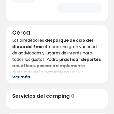
Cerca
Los alrededores
del parque de ocio del
dique del Ems
ofrecen una gran variedad
de actividades y lugares de interés para
todos los gustos. Podrá
practicar deportes
acuáticos, pescar o simplemente
disfrutar de la naturaleza
junto al
Ver más
camping. Los ciclistas se benefician de
carriles bici
bien desarrollados
a lo largo
del Ems
y a través de la vasta campiña de
Servicios del camping
0
Frisia Oriental.
La
idílica ciudad de Papenburg
, famosa
por el astillero Meyer donde se construyen