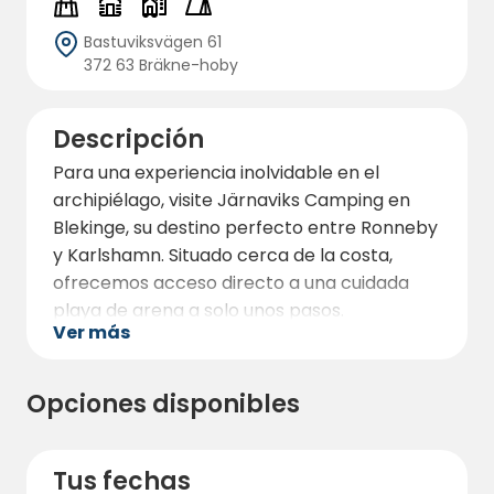
Bastuviksvägen 61
372 63 Bräkne-hoby
Descripción
Para una experiencia inolvidable en el
archipiélago, visite Järnaviks Camping en
Blekinge, su destino perfecto entre Ronneby
y Karlshamn. Situado cerca de la costa,
ofrecemos acceso directo a una cuidada
playa de arena a solo unos pasos.
Ver más
En Järnaviks Camping ofrecemos:
Parcelas de camping con electricidad.
Opciones disponibles
Zonas de acampada para tiendas con o
sin electricidad.
Modernas cabañas de madera en
Tus fechas
alquiler.