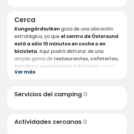
Cerca
Kungsgårdsviken
goza de una ubicación
estratégica, ya que
el centro de Östersund
está a sólo 10 minutos en coche o en
bicicleta
. Aquí podrá disfrutar de una
amplia gama de
restaurantes, cafeterías,
tiendas y experiencias culturales
, como
Ver más
Jamtli -el museo del condado de Jämtland-
y Storsjöbadet para toda la familia.
Si prefiere permanecer en la naturaleza, hay
Servicios del camping
0
muchas
rutas de senderismo, carriles bici
y lugares para nadar
en la zona. Pasee por
la orilla, disfrute de la puesta de sol en el
Actividades cercanas
0
lago Storsjön o practique remo en aguas
tranquilas. En invierno, Frösön también