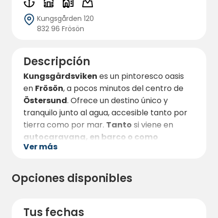
Kungsgården 120
832 96 Frösön
Descripción
Kungsgårdsviken
es un pintoresco oasis
en
Frösön
, a pocos minutos del centro de
Östersund
. Ofrece un destino único y
tranquilo junto al agua, accesible tanto por
tierra como por mar.
Tanto
si viene en
autocaravana, en barco o como
Ver más
visitante de un día
, le recibirá un lugar
acogedor donde la tranquilidad y la belleza
de la naturaleza son el centro.
Opciones disponibles
El complejo es especialmente apreciado
por sus
posibilidades para tomar el sol y
Tus fechas
nadar
, las hermosas vistas del lago Storsjön