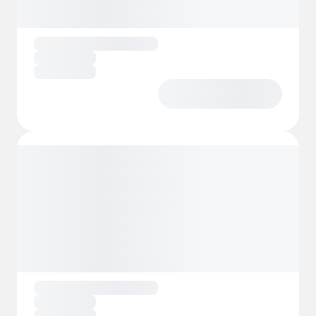
disfrutar de acogedoras veladas bajo las
estrellas, pero sólo en las áreas designadas.
También es posible instalarse en refugios o
utilizar las zonas comunes disponibles en
temporada.
Kungsgårdsviken es algo más que un
lugar para pasar la noche: es un lugar
para experimentar.
Una joya escondida en
el bello paisaje de Jämtland, perfecta tanto
para aventureros como para quienes
disfrutan de la vida.