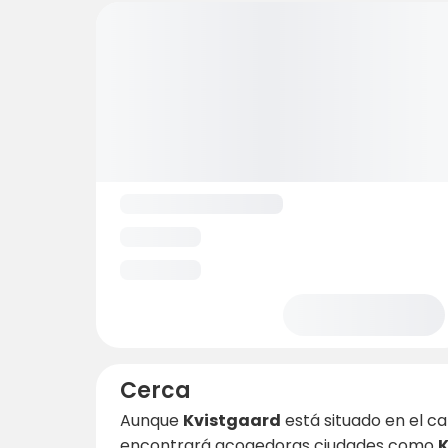
Cerca
Aunque
Kvistgaard
está situado en el c
encontrará acogedoras ciudades como
K