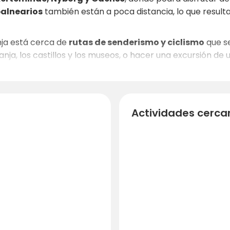
alnearios
también están a poca distancia, lo que result
nja está cerca de
rutas de senderismo y ciclismo
que s
nja, los castillos y los museos, o hacer una excursión de 
elax como aventura, en la zona encontrará algo para toda 
Actividades cerca