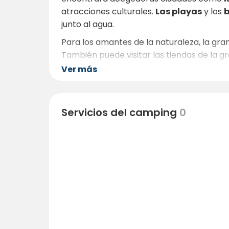
atracciones culturales.
Las playas
y los
b
junto al agua.
Para los amantes de la naturaleza, la gra
También puede visitar las tiendas de la gra
H.C. Andersen. Andersen. Tanto si busca r
Ver más
Servicios del camping
0