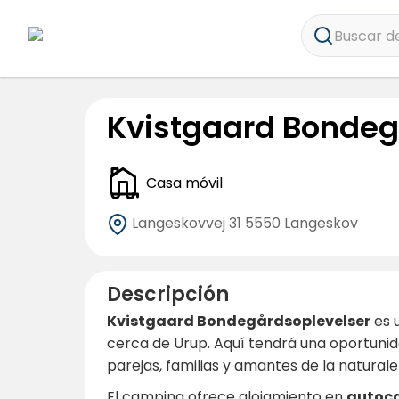
Buscar de
Kvistgaard Bondeg
Casa móvil
Langeskovvej 31
5550 Langeskov
Descripción
Kvistgaard Bondegårdsoplevelser
es 
cerca de Urup. Aquí tendrá una oportunida
parejas, familias y amantes de la natural
El camping ofrece alojamiento en
autoca