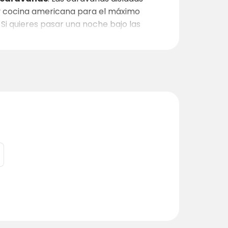
n y cocina americana para el máximo
. Si quieres pasar una noche bajo las
l para fiestas, conferencias o eventos
les y tranquilas vistas del campo
lidad, la intimidad y el auténtico ambiente
es y de los animales de la granja.