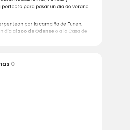
a perfecto para pasar un día de verano
erpentean por la campiña de Funen.
un día al
zoo de Odense
o a la Casa de
la familia.
nas
0