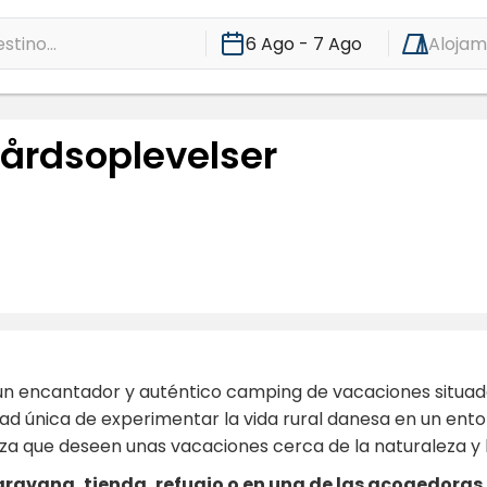
stino...
6 Ago - 7 Ago
Alojam
årdsoplevelser
un encantador y auténtico camping de vacaciones situado
d única de experimentar la vida rural danesa en un entor
eza que deseen unas vacaciones cerca de la naturaleza y le
ravana, tienda, refugio o en una de las acogedora