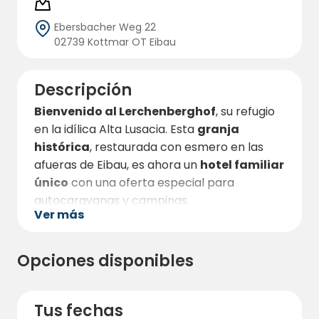
Ebersbacher Weg 22
02739 Kottmar OT Eibau
Descripción
Bienvenido al Lerchenberghof
, su refugio
en la idílica Alta Lusacia. Esta
granja
histórica
, restaurada con esmero en las
afueras de Eibau, es ahora un
hotel familiar
único
con una oferta especial para
autocaravanas y campings.
Ver más
Hay
tres amplias parcelas
pavimentadas
(cada una de 5 x 8 metros),
Opciones disponibles
ideales para autocaravanas y caravanas. La
tranquila ubicación rural, en medio de
ondulantes colinas, garantiza la máxima
Tus fechas
relajación. Los que busquen más comodidad