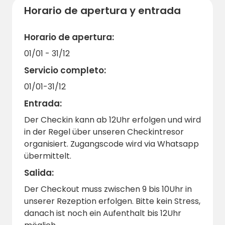
Prestamos especial atención a
la
Horario de apertura y entrada
accesibilidad
: nuestro parque infantil está
diseñado para que también puedan jugar los
Horario de apertura:
niños con movilidad reducida. También se
01/01 - 31/12
puede disponer de una zona de aseos y
Servicio completo:
duchas accesible en silla de ruedas. Su perro
también es bienvenido previo acuerdo
.
01/01-31/12
Panecillos recién horneados por la mañana,
Entrada:
desayuno en la terraza, juegos y diversión
Der Checkin kann ab 12Uhr erfolgen und wird
para los niños, naturaleza en estado puro:
in der Regel über unseren Checkintresor
todo esto convierte al Lerchenberghof
en
organisiert. Zugangscode wird via Whatsapp
una auténtica recomendación para los
übermittelt.
amantes del camping y la naturaleza en
Salida:
Sajonia
.
Der Checkout muss zwischen 9 bis 10Uhr in
Se recomienda reservar, especialmente
unserer Rezeption erfolgen. Bitte kein Stress,
durante la temporada de vacaciones. Una
danach ist noch ein Aufenthalt bis 12Uhr
vez que hayas estado aquí, querrás volver,