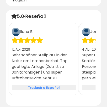
möglich.
así que
reserva ahora y experimenta la
sensación del Lerchenberghof por ti
mismo.
5.0
·
Reseña
3
Ilona R.
Jörg Wel
12 Abr 2026
4 Abr 2026
Sehr schöner Stellplatz in der
Super Lage, 
Natur am Lerchenberhof. Top
Sanitäranlage
gepflegte Anlage (Zutritt zu
Personal, mo
Sanitäranlagen) und super
Stellplatz, Pre
Brötchensevice. Sehr zu
gern wieder
empfehlen für Campmobile.
Traducir a Español
Tradu