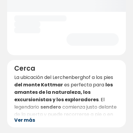
Las modernas
instalaciones sanitarias
con duchas y aseos separados, bien
mantenidas y limpiadas con regularidad,
garantizan la máxima higiene y comodidad.
Todo el patio ha sido cuidadosamente
diseñado: un oasis de paz y relajación.
Cerca
La ubicación del Lerchenberghof a los pies
del monte Kottmar
es perfecta para
los
amantes de la naturaleza, los
excursionistas y los exploradores
. El
legendario
sendero
comienza justo delante
de la puerta y puede recorrerse a pie o en
Ver más
bicicleta. A pocos minutos se encuentra el
nacimiento del Spree
, la fuente de uno de