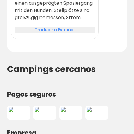
einen ausgeprägten Spaziergang
mit den Hunden. Stellplätze sind
großzügig bemessen, Strom
inklusive. sehr saubere
Traducir a Español
Sanitäranlagen. Großer
gepflegter Golfplatz . Kommen
gerne wieder
Campings cercanos
Pagos seguros
Empresa