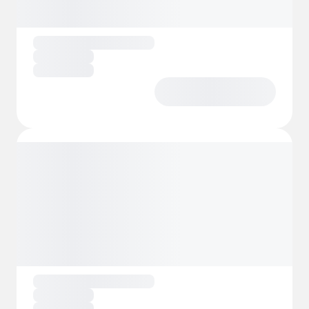
El parque infantil también se encuentra justo
al lado de la playa, por lo que si alquila una
Sjöstuga tendrá supervisión total de los
niños cuando jueguen.
Para los aficionados a la pesca, hay mucho
donde elegir. El lago Möckeln tiene todo tipo
de peces marinos. Si desea obtener una
licencia de pesca, puede hacerlo fácilmente
en la recepción del camping Degernäs.
Además, encontrará minigolf, sauna,
petanca, alquiler de canoas y barcas y
mucho más directamente en el camping.