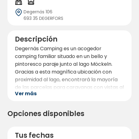
Degernäs 106
693 35 DEGERFORS
Descripción
Degernäs Camping es un acogedor
camping familiar situado en un bello y
pintoresco paraje junto al lago Möckeln.
Gracias a esta magnífica ubicación con
proximidad al lago, encontrará la mayoría
de las parcelas para caravanas con vistas al
Ver más
lago.
El camping Degernäs tiene 80 parcelas para
Opciones disponibles
caravanas, autocaravanas y tiendas. La
mayoría son con electricidad, pero si viene
de camping, por supuesto también hay
Tus fechas
plazas sin electricidad.