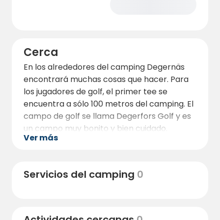
Cerca
En los alrededores del camping Degernäs
encontrará muchas cosas que hacer. Para
los jugadores de golf, el primer tee se
encuentra a sólo 100 metros del camping. El
campo de golf se llama Degerfors Golf y es
un campo muy bonito y bien cuidado.
Ver más
Justo al lado se encuentra también
Degerfors Herrgård, donde se promete
buena comida y bebida en un entorno
Servicios del camping
0
hermoso y relajante. Otras atracciones de
Degerfors son Dressinbanan, donde se
puede montar en una bicicleta de doma
Actividades cercanas
0
desde Degerfors hasta Gullspång.