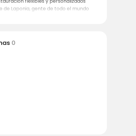
tauración flexibles y personalizados
e de Laponia, gente de todo el mundo
a clase. También hay muchas rutas de
o safaris en husky o dar de comer a los
nas
0