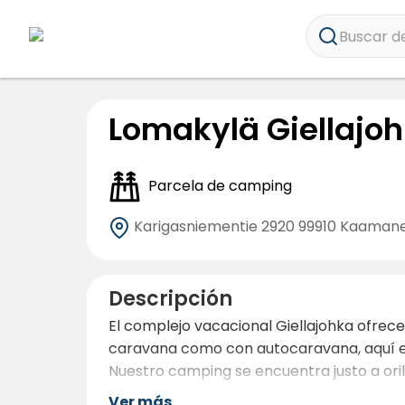
Buscar de
Lomakylä Giellajo
Parcela de camping
Karigasniementie 2920
99910 Kaaman
Descripción
El complejo vacacional Giellajohka ofrece
caravana como con autocaravana, aquí enc
Nuestro camping se encuentra justo a oril
Ver más